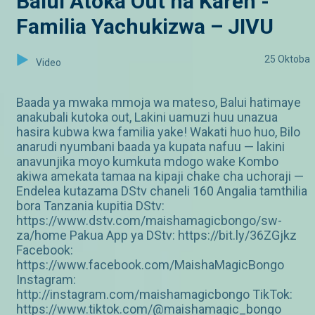
Balui Atoka Out na Karen -
Familia Yachukizwa – JIVU
25 Oktoba
Video
Baada ya mwaka mmoja wa mateso, Balui hatimaye
anakubali kutoka out, Lakini uamuzi huu unazua
hasira kubwa kwa familia yake! Wakati huo huo, Bilo
anarudi nyumbani baada ya kupata nafuu — lakini
anavunjika moyo kumkuta mdogo wake Kombo
akiwa amekata tamaa na kipaji chake cha uchoraji —
Endelea kutazama DStv chaneli 160 Angalia tamthilia
bora Tanzania kupitia DStv:
https://www.dstv.com/maishamagicbongo/sw-
za/home Pakua App ya DStv: https://bit.ly/36ZGjkz
Facebook:
https://www.facebook.com/MaishaMagicBongo
Instagram:
http://instagram.com/maishamagicbongo TikTok:
https://www.tiktok.com/@maishamagic_bongo