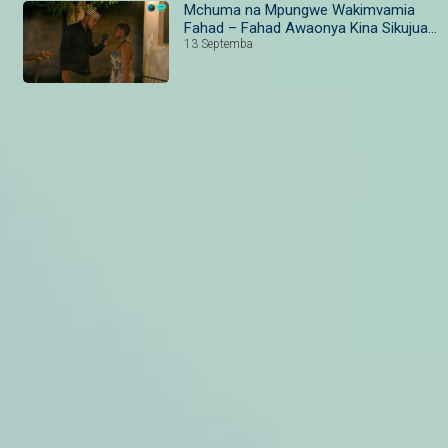
Mchuma na Mpungwe Wakimvamia
Fahad – Fahad Awaonya Kina Sikujua I
JIVU
13 Septemba