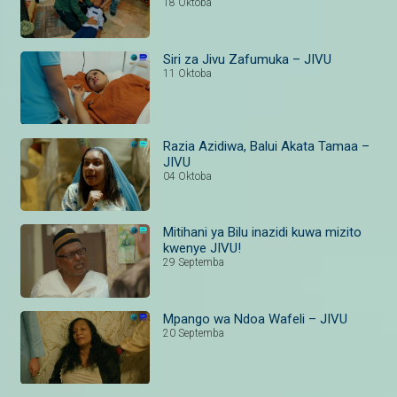
18 Oktoba
Siri za Jivu Zafumuka – JIVU
11 Oktoba
Razia Azidiwa, Balui Akata Tamaa –
JIVU
04 Oktoba
Mitihani ya Bilu inazidi kuwa mizito
kwenye JIVU!
29 Septemba
Mpango wa Ndoa Wafeli – JIVU
20 Septemba