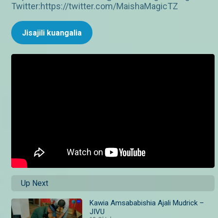
Twitter:https://twitter.com/MaishaMagicTZ
Jisajili kuangalia
Up Next
Kawia Amsababishia Ajali Mudrick –
JIVU