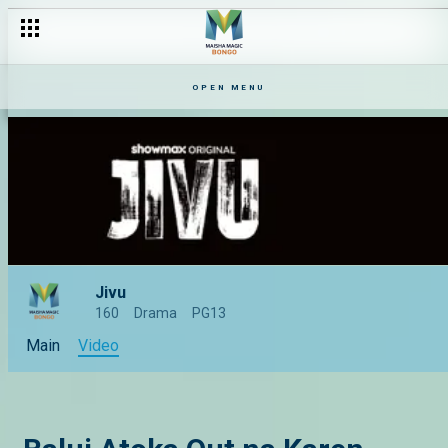
OPEN MENU
Jivu
160
Drama
PG13
Main
Video