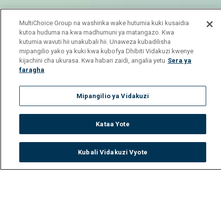
MultiChoice Group na washirika wake hutumia kuki kusaidia
kutoa huduma na kwa madhumuni ya matangazo. Kwa
kutumia wavuti hii unakubali hii. Unaweza kubadilisha
mipangilio yako ya kuki kwa kubofya Dhibiti Vidakuzi kwenye
kijachini cha ukurasa. Kwa habari zaidi, angalia yetu
Sera ya
faragha
Mipangilio ya Vidakuzi
Kataa Yote
Kubali Vidakuzi Vyote
Watch
Buy
TV Guide
Search
Menu