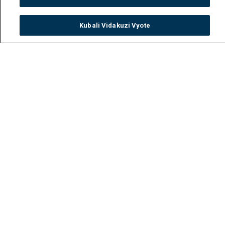
Kubali Vidakuzi Vyote
Watch
Buy
TV Guide
Search
Menu