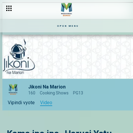
OPEN MENU
Jikoni Na Marion
160
Cooking Shows
PG13
Vipindi vyote
Video