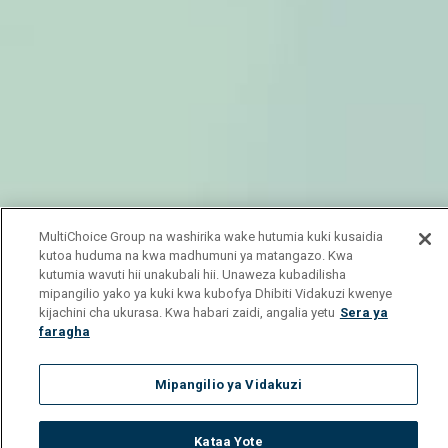
MultiChoice Group na washirika wake hutumia kuki kusaidia
kutoa huduma na kwa madhumuni ya matangazo. Kwa
kutumia wavuti hii unakubali hii. Unaweza kubadilisha
mipangilio yako ya kuki kwa kubofya Dhibiti Vidakuzi kwenye
kijachini cha ukurasa. Kwa habari zaidi, angalia yetu
Sera ya
faragha
Mipangilio ya Vidakuzi
Kataa Yote