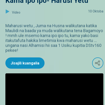
Kama ipo ipo- Harusi Yetu
10 Oktoba
Video
Maharusi wetu , Juma na Husna walikutana katika
Maulidi na baada ya muda walikutana tena Bagamoyo
! mmh ule msemo kama ipo ipo tu, kama yako basi
itakutafuta hakika limetimia kwa maharusi wetu …
ungana nasi Alhamisi hii saa 1 Usiku kupitia DStv160
pekee!
Jisajili kuangalia