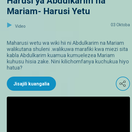
Harusi ya Abdulkarim na
Mariam- Harusi Yetu
03 Oktoba
Video
Maharusi wetu wa wiki hii ni Abdulkarim na Mariam
walikutana shuleni .walikuwa marafiki kwa miezi sita
kabla Abdulkarim kuamua kumuelezea Mariam
kuhusu hisia zake. Nini kilichomfanya kuchukua hiyo
hatua?
Jisajili kuangalia