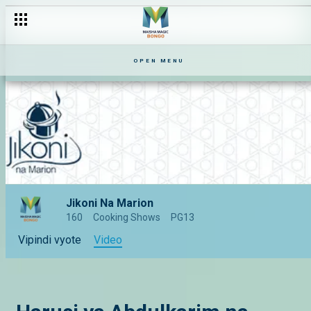
OPEN MENU
Jikoni Na Marion
160
Cooking Shows
PG13
Vipindi vyote
Video