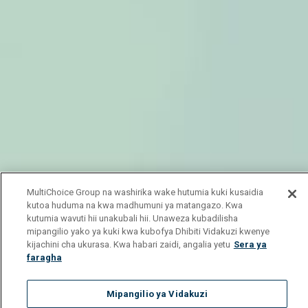
MultiChoice Group na washirika wake hutumia kuki kusaidia
kutoa huduma na kwa madhumuni ya matangazo. Kwa
kutumia wavuti hii unakubali hii. Unaweza kubadilisha
mipangilio yako ya kuki kwa kubofya Dhibiti Vidakuzi kwenye
kijachini cha ukurasa. Kwa habari zaidi, angalia yetu
Sera ya
faragha
Mipangilio ya Vidakuzi