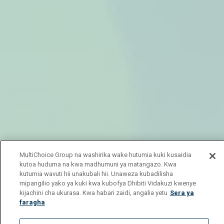
MultiChoice Group na washirika wake hutumia kuki kusaidia
kutoa huduma na kwa madhumuni ya matangazo. Kwa
kutumia wavuti hii unakubali hii. Unaweza kubadilisha
mipangilio yako ya kuki kwa kubofya Dhibiti Vidakuzi kwenye
kijachini cha ukurasa. Kwa habari zaidi, angalia yetu
Sera ya
faragha