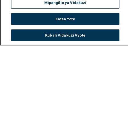
Mipangilio ya Vidakuzi
Kataa Yote
Kubali Vidakuzi Vyote
Watch
Buy
TV Guide
Search
Menu