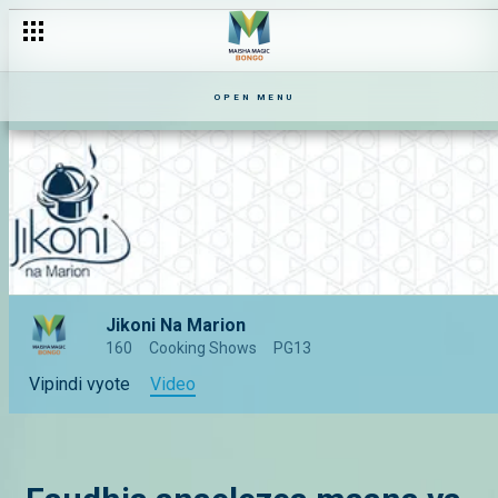
OPEN MENU
Jikoni Na Marion
160
Cooking Shows
PG13
Vipindi vyote
Video