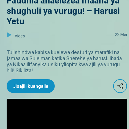
Faudhia anaelezea maana ya
shughuli ya vurugu! – Harusi
Yetu
22 Mei
Video
Tulishindwa kabisa kuelewa desturi ya marafiki na
jamaa wa Suleiman katika Sherehe ya harusi. Ibada
ya Nikaa ilifanyika usiku yliopita kwa ajili ya vurugu
hili! Sikiliza!
Jisajili kuangalia