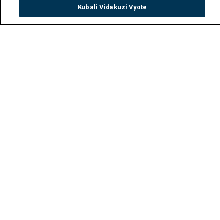
Kubali Vidakuzi Vyote
Watch
Buy
TV Guide
Search
Menu