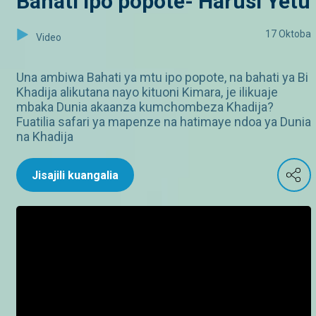
Bahati ipo popote- Harusi Yetu
17 Oktoba
Video
Una ambiwa Bahati ya mtu ipo popote, na bahati ya Bi
Khadija alikutana nayo kituoni Kimara, je ilikuaje
mbaka Dunia akaanza kumchombeza Khadija?
Fuatilia safari ya mapenze na hatimaye ndoa ya Dunia
na Khadija
Jisajili kuangalia