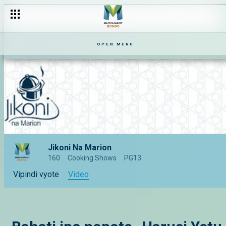
OPEN MENU
Jikoni Na Marion
160
Cooking Shows
PG13
Vipindi vyote
Video