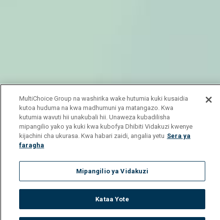
MultiChoice Group na washirika wake hutumia kuki kusaidia
kutoa huduma na kwa madhumuni ya matangazo. Kwa
kutumia wavuti hii unakubali hii. Unaweza kubadilisha
mipangilio yako ya kuki kwa kubofya Dhibiti Vidakuzi kwenye
kijachini cha ukurasa. Kwa habari zaidi, angalia yetu
Sera ya
faragha
Mipangilio ya Vidakuzi
Kataa Yote