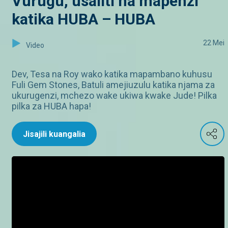
Vurugu, usaliti na mapenzi
katika HUBA – HUBA
22 Mei
Video
Dev, Tesa na Roy wako katika mapambano kuhusu
Fuli Gem Stones, Batuli amejiuzulu katika njama za
ukurugenzi, mchezo wake ukiwa kwake Jude! Pilka
pilka za HUBA hapa!
Jisajili kuangalia