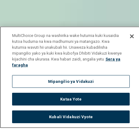
MultiChoice Group na washirika wake hutumia kuki kusaidia
kutoa huduma na kwa madhumuni ya matangazo. Kwa
kutumia wavuti hii unakubali hii. Unaweza kubadilisha
mipangilio yako ya kuki kwa kubofya Dhibiti Vidakuzi kwenye
kijachini cha ukurasa. Kwa habari zaidi, angalia yetu
Sera ya
faragha
Mipangilio ya Vidakuzi
Kataa Yote
Kubali Vidakuzi Vyote
Watch
Buy
TV Guide
Search
Menu