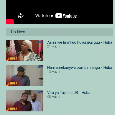
Up Next
Asiesikie la mkuu huvunjika guu - Huba
21 Machi
Nani amekunywa pombe zangu - Huba
13 Machi
Vita ya Tajiri na JB - Huba
05 Machi