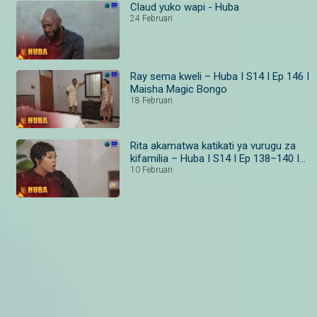
Claud yuko wapi - Huba
24 Februari
Ray sema kweli – Huba I S14 I Ep 146 I
Maisha Magic Bongo
18 Februari
Rita akamatwa katikati ya vurugu za
kifamilia – Huba I S14 I Ep 138–140 I
Maisha Magic
10 Februari