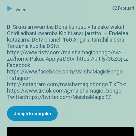
02 Februari
Video
Bi Sikitu amwambia Doris kuhusu vita zake wakati
Chidi adhani kwamba Kibibi anaujauzito. — Endelea
kutazama DStv chaneli 160 Angalia tamthilia bora
Tanzania kupitia DStv:
https://www.dstv.com/maishamagicbongo/sw-
za/home Pakua App ya DStv: https://bit.ly/36ZGjkz
Facebook:
https://www.facebook.com/MaishaMagicBongo
Instagram:
http://instagram.com/maishamagicbongo TikTok:
https://www.tiktok.com/@maishamagic_bongo
Twitter:https://twitter.com/MaishaMagicTZ
Jisajili kuangalia