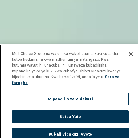
MultiChoice Group na washirika wake hutumia kuki kusaidia
kutoa huduma na kwa madhumuni ya matangazo. Kwa
kutumia wavuti hii unakubali hii. Unaweza kubadilisha
mipangilio yako ya kuki kwa kubofya Dhibiti Vidakuzi kwenye
kijachini cha ukurasa. Kwa habari zaidi, angalia yetu
Sera ya
faragha
Mipangilio ya Vidakuzi
Kataa Yote
Kubali Vidakuzi Vyote
Watch
Buy
TV Guide
Search
Menu