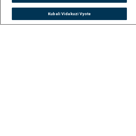
Kubali Vidakuzi Vyote
Watch
Buy
TV Guide
Search
Menu