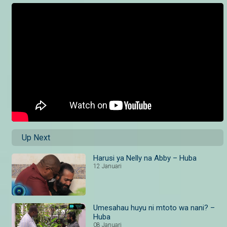
Up Next
Harusi ya Nelly na Abby – Huba
12 Januari
Umesahau huyu ni mtoto wa nani? –
Huba
08 Januari