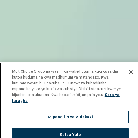
MultiChoice Group na washirika wake hutumia kuki kusaidia
kutoa huduma na kwa madhumuni ya matangazo. Kwa
kutumia wavuti hii unakubali hii. Unaweza kubadilisha
mipangilio yako ya kuki kwa kubofya Dhibiti Vidakuzi kwenye
kijachini cha ukurasa. Kwa habari zaidi, angalia yetu
Sera ya
faragha
Mipangilio ya Vidakuzi
Kataa Yote