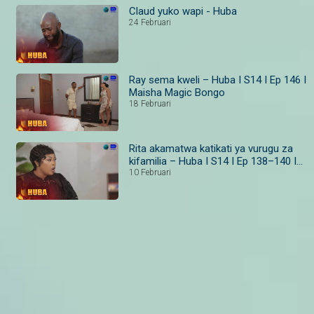
Claud yuko wapi - Huba
24 Februari
Ray sema kweli – Huba I S14 I Ep 146 I
Maisha Magic Bongo
18 Februari
Rita akamatwa katikati ya vurugu za
kifamilia – Huba I S14 I Ep 138–140 I
Maisha Magic
10 Februari