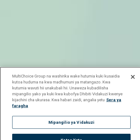
MultiChoice Group na washirika wake hutumia kuki kusaidia
kutoa huduma na kwa madhumuni ya matangazo. Kwa
kutumia wavuti hii unakubali hii. Unaweza kubadilisha
mipangilio yako ya kuki kwa kubofya Dhibiti Vidakuzi kwenye
kijachini cha ukurasa. Kwa habari zaidi, angalia yetu
Sera ya
faragha
Mipangilio ya Vidakuzi