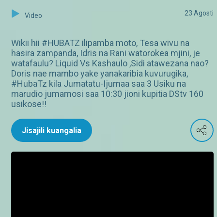
23 Agosti
Video
Wikii hii #HUBATZ ilipamba moto, Tesa wivu na
hasira zampanda, Idris na Rani watorokea mjini, je
watafaulu? Liquid Vs Kashaulo ,Sidi atawezana nao?
Doris nae mambo yake yanakaribia kuvurugika,
#HubaTz kila Jumatatu-Ijumaa saa 3 Usiku na
marudio jumamosi saa 10:30 jioni kupitia DStv 160
usikose!!
Jisajili kuangalia