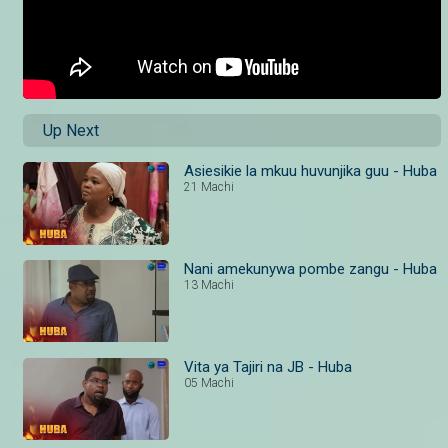
Up Next
Asiesikie la mkuu huvunjika guu - Huba
21 Machi
Nani amekunywa pombe zangu - Huba
13 Machi
Vita ya Tajiri na JB - Huba
05 Machi