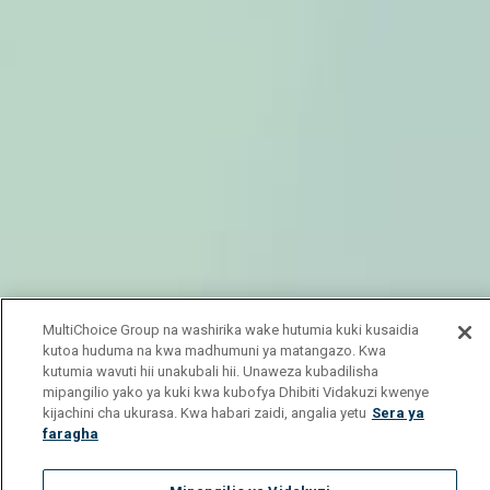
MultiChoice Group na washirika wake hutumia kuki kusaidia
kutoa huduma na kwa madhumuni ya matangazo. Kwa
kutumia wavuti hii unakubali hii. Unaweza kubadilisha
mipangilio yako ya kuki kwa kubofya Dhibiti Vidakuzi kwenye
kijachini cha ukurasa. Kwa habari zaidi, angalia yetu
Sera ya
faragha