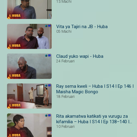
13 Machi
Vita ya Tajiri na JB - Huba
05 Machi
Claud yuko wapi - Huba
24 Februari
Ray sema kweli – Huba I S14 I Ep 146 I
Maisha Magic Bongo
18 Februari
Rita akamatwa katikati ya vurugu za
kifamilia – Huba I S14 I Ep 138–140 I
Maisha Magic
10 Februari