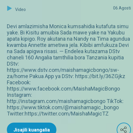
06 Agosti
Video
Devi amlazimisha Monica kumsahidia kutafuta simu
yake. Bi Kisitu amuibia Sada mawe yake na Yakubu
apata kipigo. Roy akutana na Nandy na Tima agundua
kwamba Annette ametiwa jela. Kibibi amfukuza Devi
na Sada apigwa risasi. — Endelea kutazama DStv
chaneli 160 Angalia tamthilia bora Tanzania kupitia
DStv:
https://www.dstv.com/maishamagicbongo/sw-
za/home Pakua App ya DStv: https://bit.ly/36ZGjkz
Facebook:
https://www.facebook.com/MaishaMagicBongo
Instagram:
http://instagram.com/maishamagicbongo TikTok:
https://www.tiktok.com/@maishamagic_bongo
Twitter:https://twitter.com/MaishaMagicTZ
Jisajili kuangalia