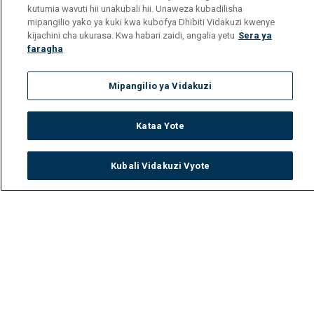
kutumia wavuti hii unakubali hii. Unaweza kubadilisha
mipangilio yako ya kuki kwa kubofya Dhibiti Vidakuzi kwenye
kijachini cha ukurasa. Kwa habari zaidi, angalia yetu
Sera ya
faragha
Mipangilio ya Vidakuzi
Kataa Yote
Kubali Vidakuzi Vyote
Watch
Buy
TV Guide
Search
Menu