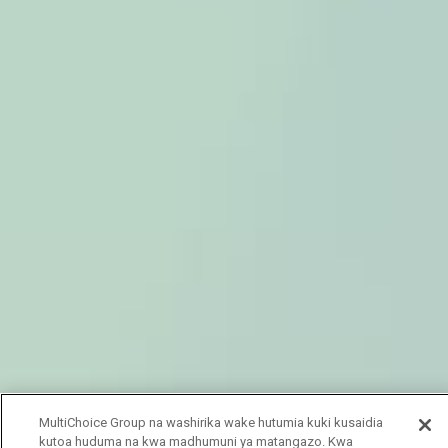
MultiChoice Group na washirika wake hutumia kuki kusaidia
kutoa huduma na kwa madhumuni ya matangazo. Kwa