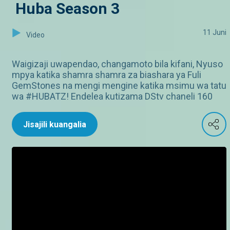
Huba Season 3
11 Juni
Video
Waigizaji uwapendao, changamoto bila kifani, Nyuso
mpya katika shamra shamra za biashara ya Fuli
GemStones na mengi mengine katika msimu wa tatu
wa #HUBATZ! Endelea kutizama DStv chaneli 160
Jisajili kuangalia