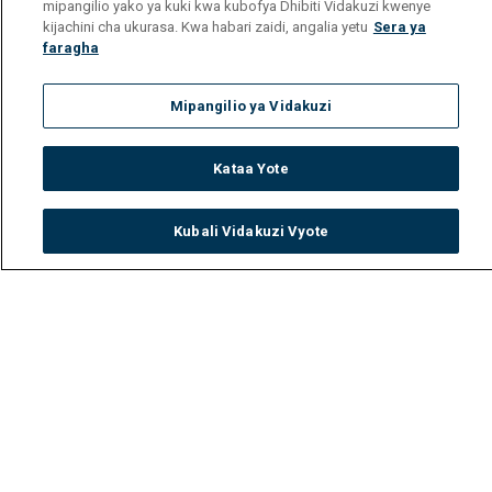
mipangilio yako ya kuki kwa kubofya Dhibiti Vidakuzi kwenye
kijachini cha ukurasa. Kwa habari zaidi, angalia yetu
Sera ya
faragha
Mipangilio ya Vidakuzi
Kataa Yote
Kubali Vidakuzi Vyote
Watch
Buy
TV Guide
Search
Menu