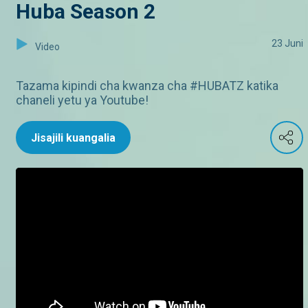
Huba Season 2
23 Juni
Video
Tazama kipindi cha kwanza cha #HUBATZ katika
chaneli yetu ya Youtube!
Jisajili kuangalia