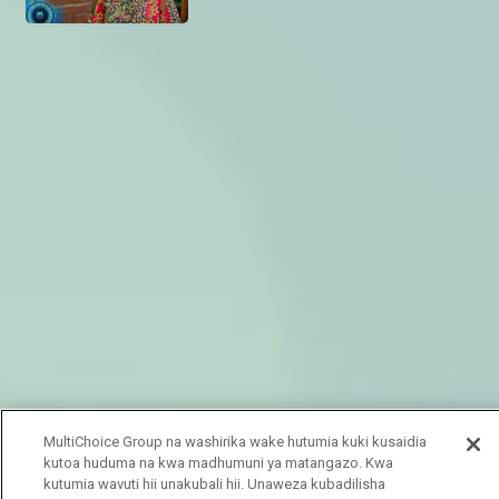
MultiChoice Group na washirika wake hutumia kuki kusaidia
kutoa huduma na kwa madhumuni ya matangazo. Kwa
kutumia wavuti hii unakubali hii. Unaweza kubadilisha