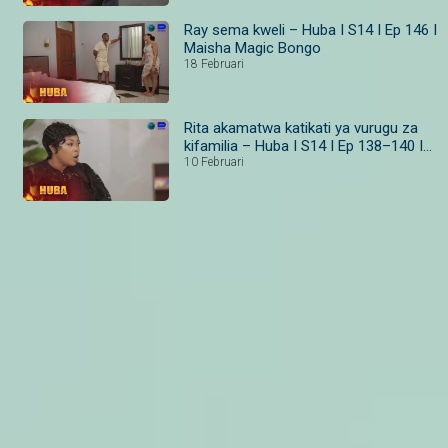
Ray sema kweli – Huba I S14 I Ep 146 I
Maisha Magic Bongo
18 Februari
Rita akamatwa katikati ya vurugu za
kifamilia – Huba I S14 I Ep 138–140 I
Maisha Magic
10 Februari