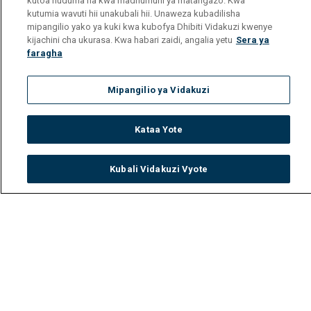
kutoa huduma na kwa madhumuni ya matangazo. Kwa
kutumia wavuti hii unakubali hii. Unaweza kubadilisha
mipangilio yako ya kuki kwa kubofya Dhibiti Vidakuzi kwenye
kijachini cha ukurasa. Kwa habari zaidi, angalia yetu
Sera ya
faragha
Mipangilio ya Vidakuzi
Kataa Yote
Kubali Vidakuzi Vyote
Watch
Buy
TV Guide
Search
Menu