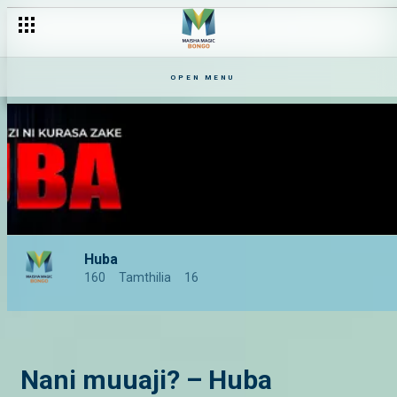
Siri za Chidi za anza kuumbuka – Huba
OPEN MENU
Huba
160
Tamthilia
16
Nani muuaji? – Huba