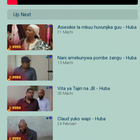
Up Next
Asiesikie la mkuu huvunjika guu - Huba
21 Machi
Nani amekunywa pombe zangu - Huba
13 Machi
Vita ya Tajiri na JB - Huba
05 Machi
Claud yuko wapi - Huba
24 Februari