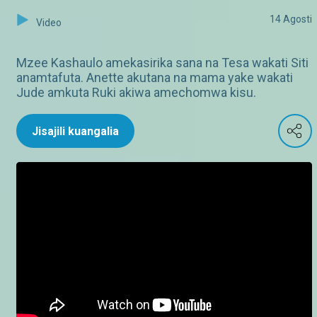
14 Agosti
Video
Mzee Kashaulo amekasirika sana na Tesa wakati Siti
anamtafuta. Anette akutana na mama yake wakati
Jude amkuta Ruki akiwa amechomwa kisu.
Jisajili kuangalia