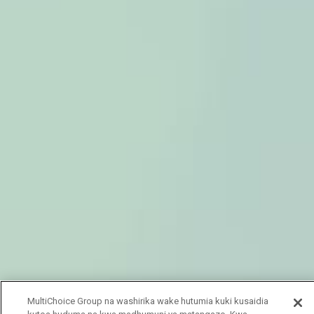
MultiChoice Group na washirika wake hutumia kuki kusaidia