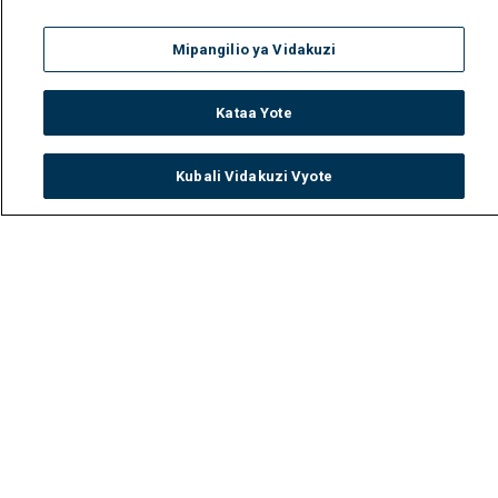
Mipangilio ya Vidakuzi
Kataa Yote
Kubali Vidakuzi Vyote
Watch
Buy
TV Guide
Search
Menu