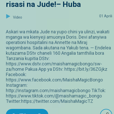
risasi na Jude!– Huba
01 Aprili
Video
Askari wa mkata Jude na yupo chini ya ulinzi, wakati
mganga wa kienyeji amuonya Doris. Devi afanyiwa
operationi hospitalini na Annette na Miraj
wagombana. Sada akutana na Yakub tena. — Endelea
kutazama DStv chaneli 160 Angalia tamthilia bora
Tanzania kupitia DStv:
https://www.dstv.com/maishamagicbongo/sw-
za/home Pakua App ya DStv: https://bit.ly/36ZGjkz
Facebook:
https://www.facebook.com/MaishaMagicBongo
Instagram:
http://instagram.com/maishamagicbongo TikTok:
https://www.tiktok.com/@maishamagic_bongo
Twitter:https://twitter.com/MaishaMagicTZ