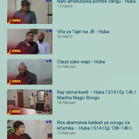
Nani amekunywa pombe zangu - Huba
13 Machi
Vita ya Tajiri na JB - Huba
05 Machi
Claud yuko wapi - Huba
24 Februari
Ray sema kweli – Huba I S14 I Ep 146 I
Maisha Magic Bongo
18 Februari
Rita akamatwa katikati ya vurugu za
kifamilia – Huba I S14 I Ep 138–140 I
Maisha Magic
10 Februari