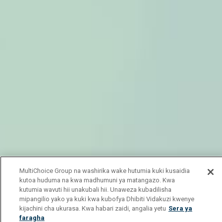
MultiChoice Group na washirika wake hutumia kuki kusaidia
kutoa huduma na kwa madhumuni ya matangazo. Kwa
kutumia wavuti hii unakubali hii. Unaweza kubadilisha
mipangilio yako ya kuki kwa kubofya Dhibiti Vidakuzi kwenye
kijachini cha ukurasa. Kwa habari zaidi, angalia yetu
Sera ya
faragha