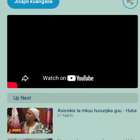
Jisajili kuangalia
Up Next
Asiesikie la mkuu huvunjika guu - Huba
21 Machi