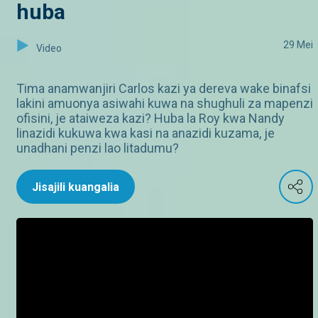
huba
29 Mei
Video
Tima anamwanjiri Carlos kazi ya dereva wake binafsi
lakini amuonya asiwahi kuwa na shughuli za mapenzi
ofisini, je ataiweza kazi? Huba la Roy kwa Nandy
linazidi kukuwa kwa kasi na anazidi kuzama, je
unadhani penzi lao litadumu?
Jisajili kuangalia