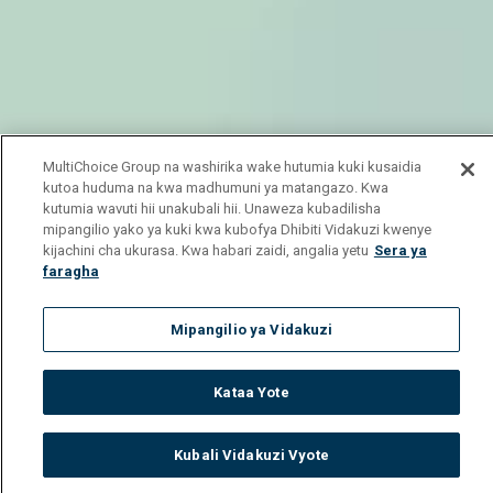
MultiChoice Group na washirika wake hutumia kuki kusaidia
kutoa huduma na kwa madhumuni ya matangazo. Kwa
kutumia wavuti hii unakubali hii. Unaweza kubadilisha
mipangilio yako ya kuki kwa kubofya Dhibiti Vidakuzi kwenye
kijachini cha ukurasa. Kwa habari zaidi, angalia yetu
Sera ya
faragha
Mipangilio ya Vidakuzi
Kataa Yote
Kubali Vidakuzi Vyote
Watch
Buy
TV Guide
Search
Menu