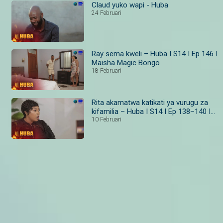
Claud yuko wapi - Huba
24 Februari
Ray sema kweli – Huba I S14 I Ep 146 I
Maisha Magic Bongo
18 Februari
Rita akamatwa katikati ya vurugu za
kifamilia – Huba I S14 I Ep 138–140 I
Maisha Magic
10 Februari