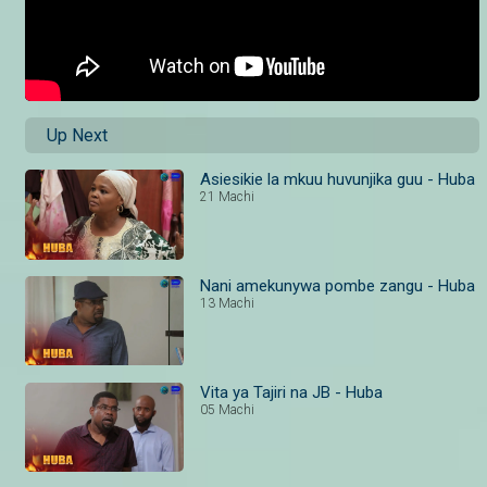
Up Next
Asiesikie la mkuu huvunjika guu - Huba
21 Machi
Nani amekunywa pombe zangu - Huba
13 Machi
Vita ya Tajiri na JB - Huba
05 Machi