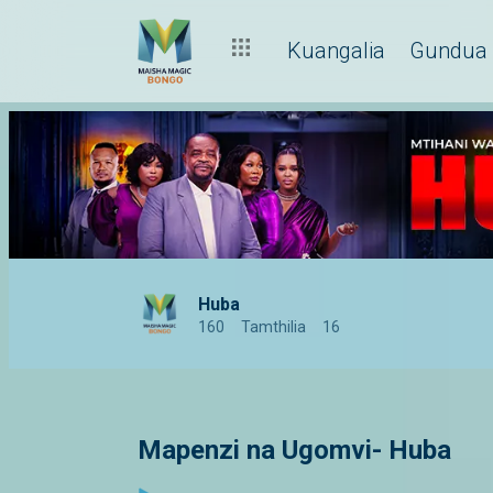
Kuangalia
Gundua
Huba
160
Tamthilia
16
Mapenzi na Ugomvi- Huba