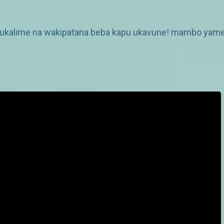
kalime na wakipatana beba kapu ukavune! mambo yame