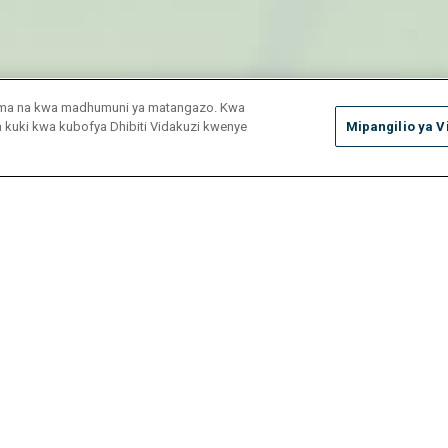
duma na kwa madhumuni ya matangazo. Kwa
ya kuki kwa kubofya Dhibiti Vidakuzi kwenye
Mipangilio ya V