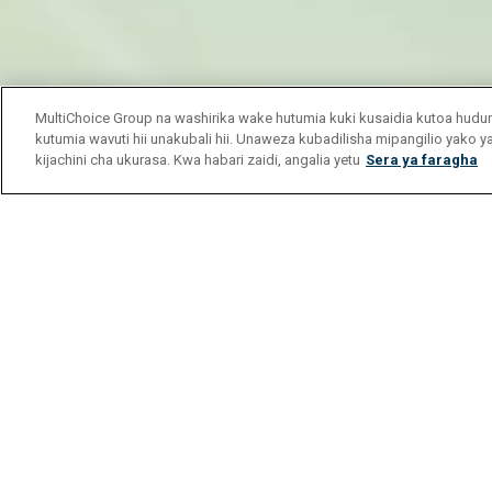
MultiChoice Group na washirika wake hutumia kuki kusaidia kutoa hu
kutumia wavuti hii unakubali hii. Unaweza kubadilisha mipangilio yako 
kijachini cha ukurasa. Kwa habari zaidi, angalia yetu
Sera ya faragha