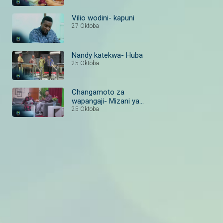
Vilio wodini- kapuni
27 Oktoba
Nandy katekwa- Huba
25 Oktoba
Changamoto za
wapangaji- Mizani ya
Ushambenga
25 Oktoba