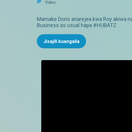
Video
Mamake Doris anarejea kwa Roy akiwa na
Business as usual hapa #HUBATZ
Jisajili kuangalia