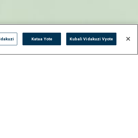
idakuzi
Kataa Yote
Kubali Vidakuzi Vyote