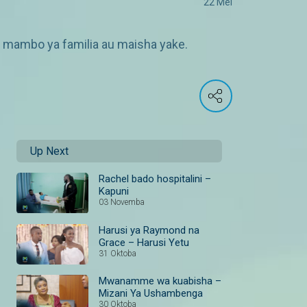
22 Mei
 mambo ya familia au maisha yake.
Up Next
Rachel bado hospitalini –
Kapuni
03 Novemba
Harusi ya Raymond na
Grace – Harusi Yetu
31 Oktoba
Mwanamme wa kuabisha –
Mizani Ya Ushambenga
30 Oktoba