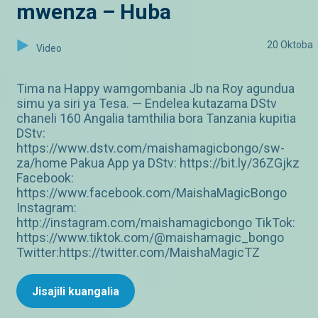
mwenza – Huba
20 Oktoba
Video
Tima na Happy wamgombania Jb na Roy agundua
simu ya siri ya Tesa. — Endelea kutazama DStv
chaneli 160 Angalia tamthilia bora Tanzania kupitia
DStv:
https://www.dstv.com/maishamagicbongo/sw-
za/home Pakua App ya DStv: https://bit.ly/36ZGjkz
Facebook:
https://www.facebook.com/MaishaMagicBongo
Instagram:
http://instagram.com/maishamagicbongo TikTok:
https://www.tiktok.com/@maishamagic_bongo
Twitter:https://twitter.com/MaishaMagicTZ
Jisajili kuangalia