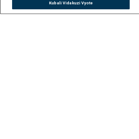
Kubali Vidakuzi Vyote
Watch
Buy
TV Guide
Search
Menu