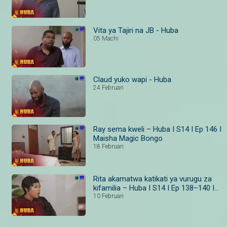
Vita ya Tajiri na JB - Huba
05 Machi
Claud yuko wapi - Huba
24 Februari
Ray sema kweli – Huba I S14 I Ep 146 I
Maisha Magic Bongo
18 Februari
Rita akamatwa katikati ya vurugu za
kifamilia – Huba I S14 I Ep 138–140 I
Maisha Magic
10 Februari