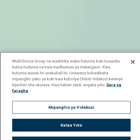
MultiChoice Group na washirika wake hutumia kuki kusaidia
kutoa huduma na kwa madhumuni ya matangazo. Kwa
kutumia wavuti hii unakubali hii. Unaweza kubadilisha
mipangilio yako ya kuki kwa kubofya Dhibiti Vidakuzi kwenye
kijachini cha ukurasa. Kwa habari zaidi, angalia yetu
Sera ya
faragha
Mipangilio ya Vidakuzi
Kataa Yote