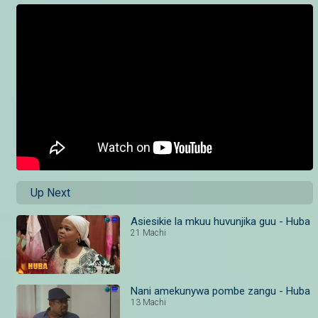
Up Next
Asiesikie la mkuu huvunjika guu - Huba
21 Machi
Nani amekunywa pombe zangu - Huba
13 Machi