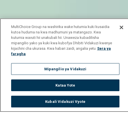
MultiChoice Group na washirika wake hutumia kuki kusaidia
kutoa huduma na kwa madhumuni ya matangazo. Kwa
kutumia wavuti hii unakubali hii. Unaweza kubadilisha
mipangilio yako ya kuki kwa kubofya Dhibiti Vidakuzi kwenye
kijachini cha ukurasa. Kwa habari zaidi, angalia yetu
Sera ya
faragha
Mipangilio ya Vidakuzi
Kataa Yote
Kubali Vidakuzi Vyote
Watch
Buy
TV Guide
Search
Menu