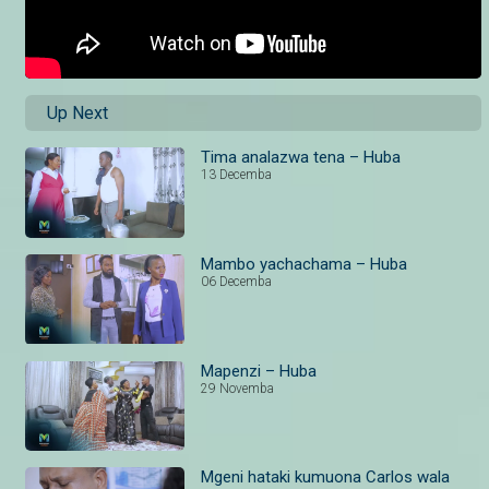
Up Next
Tima analazwa tena – Huba
13 Decemba
Mambo yachachama – Huba
06 Decemba
Mapenzi – Huba
29 Novemba
Mgeni hataki kumuona Carlos wala