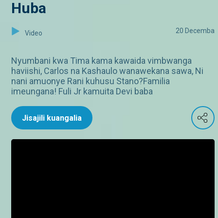
Huba
20 Decemba
Video
Nyumbani kwa Tima kama kawaida vimbwanga
haviishi, Carlos na Kashaulo wanawekana sawa, Ni
nani amuonye Rani kuhusu Stano?Familia
imeungana! Fuli Jr kamuita Devi baba
Jisajili kuangalia