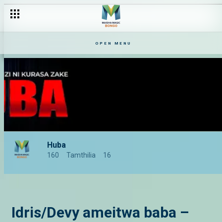
OPEN MENU
Huba
160
Tamthilia
16
Idris/Devy ameitwa baba –