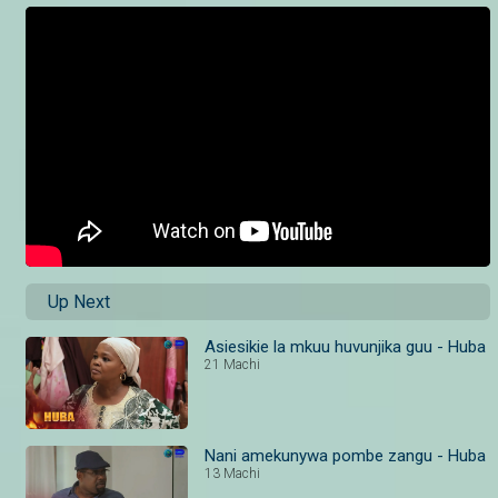
Up Next
Asiesikie la mkuu huvunjika guu - Huba
21 Machi
Nani amekunywa pombe zangu - Huba
13 Machi