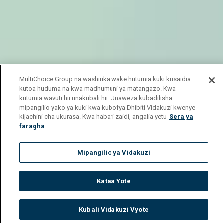
MultiChoice Group na washirika wake hutumia kuki kusaidia
kutoa huduma na kwa madhumuni ya matangazo. Kwa
kutumia wavuti hii unakubali hii. Unaweza kubadilisha
mipangilio yako ya kuki kwa kubofya Dhibiti Vidakuzi kwenye
kijachini cha ukurasa. Kwa habari zaidi, angalia yetu
Sera ya
faragha
Mipangilio ya Vidakuzi
Kataa Yote
Kubali Vidakuzi Vyote
Watch
Buy
TV Guide
Search
Menu