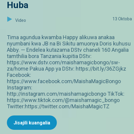
Huba
13 Oktoba
Video
Tima agundua kwamba Happy alikuwa anakaa
nyumbani kwa JB na Bi Sikitu amuonya Doris kuhusu
Abby. — Endelea kutazama DStv chaneli 160 Angalia
tamthilia bora Tanzania kupitia DStv:
https://www.dstv.com/maishamagicbongo/sw-
za/home Pakua App ya DStv: https://bit.ly/36ZGjkz
Facebook:
https://www.facebook.com/MaishaMagicBongo
Instagram:
http://instagram.com/maishamagicbongo TikTok:
https://www.tiktok.com/@maishamagic_bongo
Twitter:https://twitter.com/MaishaMagicTZ
Jisajili kuangalia