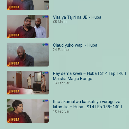
Vita ya Tajiri na JB - Huba
05 Machi
Claud yuko wapi - Huba
24 Februari
Ray sema kweli – Huba I S14 I Ep 146 I
Maisha Magic Bongo
18 Februari
Rita akamatwa katikati ya vurugu za
kifamilia – Huba I S14 I Ep 138–140 I
Maisha Magic
10 Februari