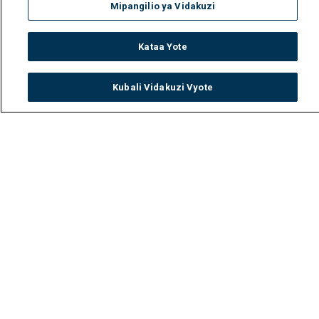
Mipangilio ya Vidakuzi
Kataa Yote
Kubali Vidakuzi Vyote
Watch
Buy
TV Guide
Search
Menu