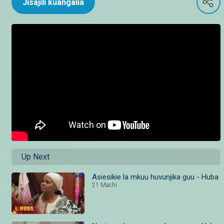
Jisajili kuangalia
Up Next
Asiesikie la mkuu huvunjika guu - Huba
21 Machi