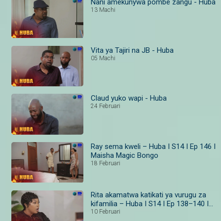
Nani amekunywa pombe zangu - Huba
13 Machi
Vita ya Tajiri na JB - Huba
05 Machi
Claud yuko wapi - Huba
24 Februari
Ray sema kweli – Huba I S14 I Ep 146 I
Maisha Magic Bongo
18 Februari
Rita akamatwa katikati ya vurugu za
kifamilia – Huba I S14 I Ep 138–140 I
Maisha Magic
10 Februari