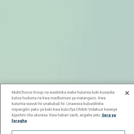
MultiChoice Group na washirika wake hutumia kuki kusaidia
kutoa huduma na kwa madhumuni ya matangazo. Kwa
kutumia wavuti hii unakubali hii. Unaweza kubadilisha
mipangilio yako ya kuki kwa kubofya Dhibiti Vidakuzi kwenye
kijachini cha ukurasa. Kwa habari zaidi, angalia yetu
Sera ya
faragha