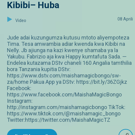
Kibibi– Huba
08 Aprili
Video
Jude adai kuzungumza kutusu mtoto aliyempoteza
Tima. Tesa amwambia adiar kwenda kwa Kibibi na
Nelly. Jb ajiunga na kazi kwenye shamaba ya la
Yakubu. Fabrizio aja kwa Happy kumtafuta Sada. —
Endelea kutazama DStv chaneli 160 Angalia tamthilia
bora Tanzania kupitia DStv:
https://www.dstv.com/maishamagicbongo/sw-
za/home Pakua App ya DStv: https://bit.ly/36ZGjkz
Facebook:
https://www.facebook.com/MaishaMagicBongo
Instagram:
http://instagram.com/maishamagicbongo TikTok:
https://www.tiktok.com/@maishamagic_bongo
Twitter:https://twitter.com/MaishaMagicTZ