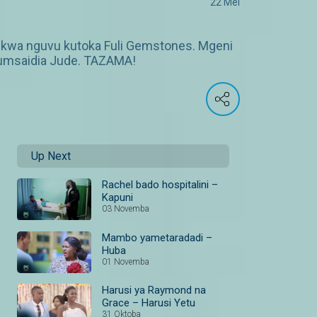
22 Mei
kwa nguvu kutoka Fuli Gemstones. Mgeni
umsaidia Jude. TAZAMA!
Up Next
Rachel bado hospitalini –
Kapuni
03 Novemba
Mambo yametaradadi –
Huba
01 Novemba
Harusi ya Raymond na
Grace – Harusi Yetu
31 Oktoba