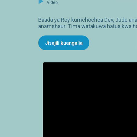
Video
Baada ya Roy kumchochea Dev, Jude an
anamshauri Tima watakuwa hatua kwa h
Jisajili kuangalia