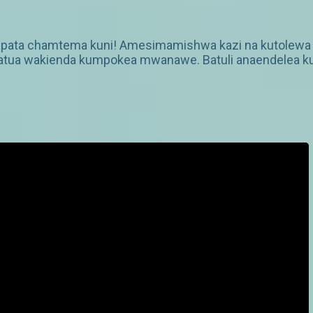
apata chamtema kuni! Amesimamishwa kazi na kutolewa 
atua wakienda kumpokea mwanawe. Batuli anaendelea k