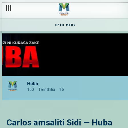
Chidi akamatwa — Huba
OPEN MENU
Huba
160
Tamthilia
16
Carlos amsaliti Sidi — Huba