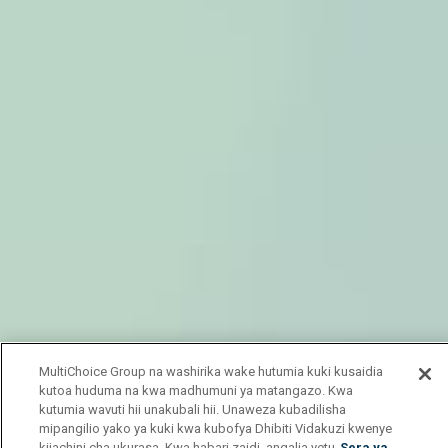
MultiChoice Group na washirika wake hutumia kuki kusaidia
kutoa huduma na kwa madhumuni ya matangazo. Kwa
kutumia wavuti hii unakubali hii. Unaweza kubadilisha
mipangilio yako ya kuki kwa kubofya Dhibiti Vidakuzi kwenye
kijachini cha ukurasa. Kwa habari zaidi, angalia yetu
Sera ya