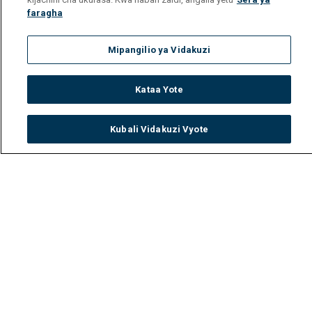
faragha
Mipangilio ya Vidakuzi
Kataa Yote
Kubali Vidakuzi Vyote
Watch
Buy
TV Guide
Search
Menu