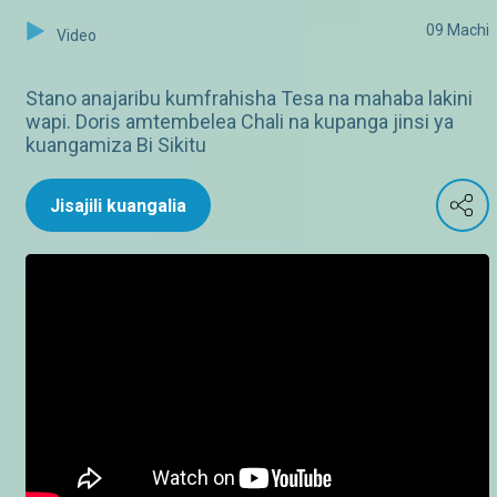
09 Machi
Video
Stano anajaribu kumfrahisha Tesa na mahaba lakini
wapi. Doris amtembelea Chali na kupanga jinsi ya
kuangamiza Bi Sikitu
Jisajili kuangalia