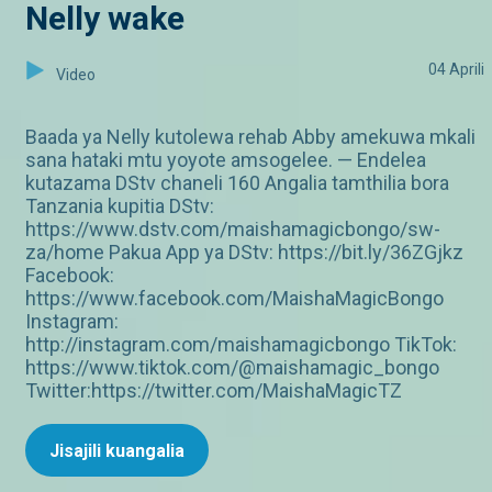
Nelly wake
04 Aprili
Video
Baada ya Nelly kutolewa rehab Abby amekuwa mkali
sana hataki mtu yoyote amsogelee. — Endelea
kutazama DStv chaneli 160 Angalia tamthilia bora
Tanzania kupitia DStv:
https://www.dstv.com/maishamagicbongo/sw-
za/home Pakua App ya DStv: https://bit.ly/36ZGjkz
Facebook:
https://www.facebook.com/MaishaMagicBongo
Instagram:
http://instagram.com/maishamagicbongo TikTok:
https://www.tiktok.com/@maishamagic_bongo
Twitter:https://twitter.com/MaishaMagicTZ
Jisajili kuangalia