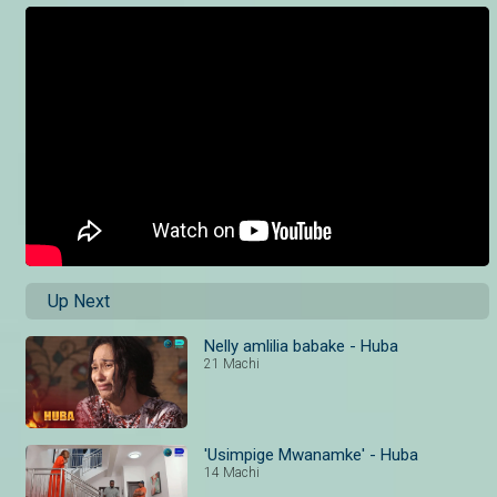
Up Next
Nelly amlilia babake - Huba
21 Machi
'Usimpige Mwanamke' - Huba
14 Machi