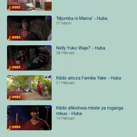
'Mjomba ni Mama' - Huba
07 Machi
Nelly Yuko Wapi? - Huba
28 Februari
Kibibi aitoza Familia Yake - Huba
21 Februari
Kibibi afikishwa mbele ya mganga
mkuu - Huba
14 Februari