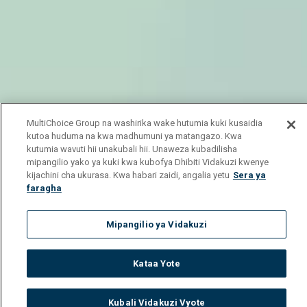
MultiChoice Group na washirika wake hutumia kuki kusaidia
kutoa huduma na kwa madhumuni ya matangazo. Kwa
kutumia wavuti hii unakubali hii. Unaweza kubadilisha
mipangilio yako ya kuki kwa kubofya Dhibiti Vidakuzi kwenye
kijachini cha ukurasa. Kwa habari zaidi, angalia yetu
Sera ya
faragha
Mipangilio ya Vidakuzi
Kataa Yote
Kubali Vidakuzi Vyote
Watch
Buy
TV Guide
Search
Menu