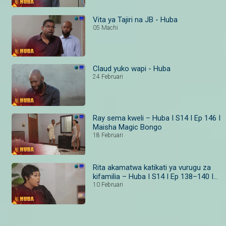
Vita ya Tajiri na JB - Huba
05 Machi
Claud yuko wapi - Huba
24 Februari
Ray sema kweli – Huba I S14 I Ep 146 I
Maisha Magic Bongo
18 Februari
Rita akamatwa katikati ya vurugu za
kifamilia – Huba I S14 I Ep 138–140 I
Maisha Magic
10 Februari