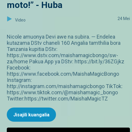
moto!” - Huba
24 Mei
Video
Nicole amuonya Devi awe na subira. — Endelea
kutazama DStv chaneli 160 Angalia tamthilia bora
Tanzania kupitia DStv:
https://www.dstv.com/maishamagicbongo/sw-
za/home Pakua App ya DStv: https://bit.ly/36ZGjkz
Facebook:
https://www.facebook.com/MaishaMagicBongo
Instagram:
http://instagram.com/maishamagicbongo TikTok:
https://www.tiktok.com/@maishamagic_bongo
Twitter:https://twitter.com/MaishaMagicTZ
Jisajili kuangalia