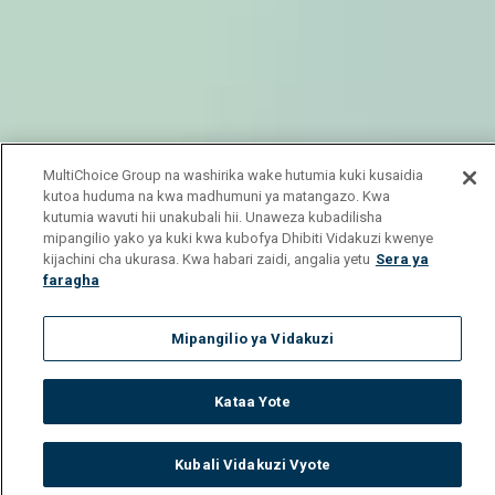
MultiChoice Group na washirika wake hutumia kuki kusaidia
kutoa huduma na kwa madhumuni ya matangazo. Kwa
kutumia wavuti hii unakubali hii. Unaweza kubadilisha
mipangilio yako ya kuki kwa kubofya Dhibiti Vidakuzi kwenye
kijachini cha ukurasa. Kwa habari zaidi, angalia yetu
Sera ya
faragha
Mipangilio ya Vidakuzi
Kataa Yote
Kubali Vidakuzi Vyote
Watch
Buy
TV Guide
Search
Menu