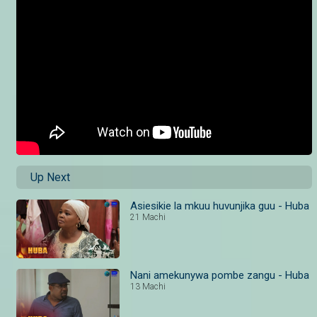
Up Next
Asiesikie la mkuu huvunjika guu - Huba
21 Machi
Nani amekunywa pombe zangu - Huba
13 Machi