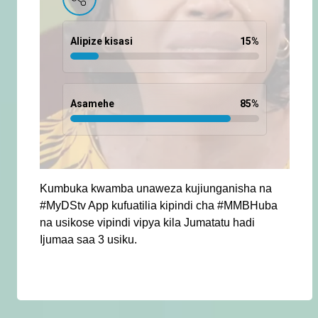
Alipize kisasi
15
%
Asamehe
85
%
Kumbuka kwamba unaweza kujiunganisha na
#MyDStv App kufuatilia kipindi cha #MMBHuba
na usikose vipindi vipya kila Jumatatu hadi
Ijumaa saa 3 usiku.