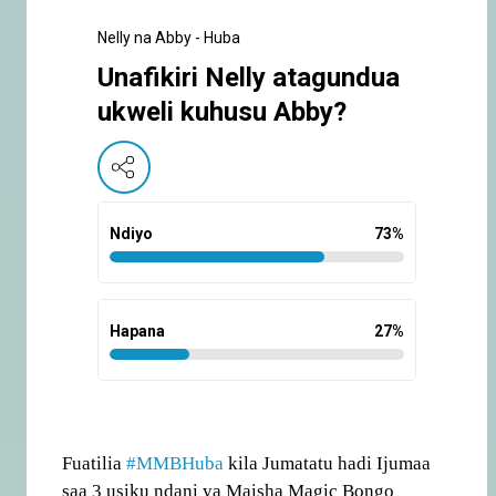
Nelly na Abby - Huba
Unafikiri Nelly atagundua
ukweli kuhusu Abby?
Ndiyo
73
%
Hapana
27
%
Fuatilia
#MMBHuba
kila Jumatatu hadi Ijumaa
saa 3 usiku ndani ya Maisha Magic Bongo