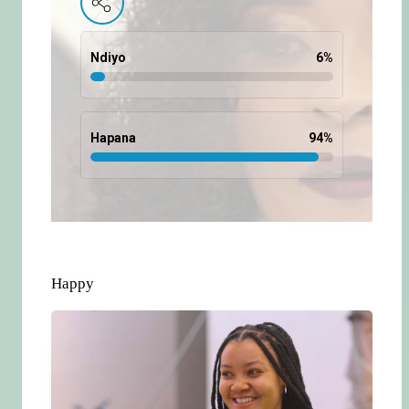
Ndiyo
6
%
Hapana
94
%
Happy