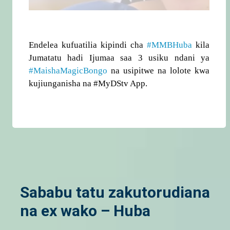
Endelea kufuatilia kipindi cha
#MMBHuba
kila
Jumatatu hadi Ijumaa saa 3 usiku ndani ya
#MaishaMagicBongo
na usipitwe na lolote kwa
kujiunganisha na #MyDStv App.
Sababu tatu zakutorudiana
na ex wako – Huba