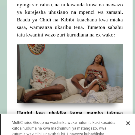
nyingi sio rahisi, na ni kawaida kuwa na mawazo
ya kurejesha uhusiano na mpenzi wa zamani.
Baada ya Chidi na Kibibi kuachana kwa miaka
sasa, wameanza ukaribu tena. Tumetoa sababu
tatu kwanini wazo zuri kurudiana na ex wako:
Haujui kwa uhakika kama mambo takuwa
tofauti mkirudiana
:
MultiChoice Group na washirika wake hutumia kuki kusaidia
kutoa huduma na kwa madhumuni ya matangazo. Kwa
Kuna sababu kubwa Chidi na Kibibi waliachana,
kutumia wavuti hii unakubali hii. Unaweza kubadilisha