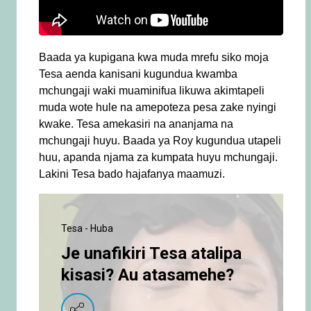
Baada ya kupigana kwa muda mrefu siko moja
Tesa aenda kanisani kugundua kwamba
mchungaji waki muaminifua likuwa akimtapeli
muda wote hule na amepoteza pesa zake nyingi
kwake. Tesa amekasiri na ananjama na
mchungaji huyu. Baada ya Roy kugundua utapeli
huu, apanda njama za kumpata huyu mchungaji.
Lakini Tesa bado hajafanya maamuzi.
Tesa - Huba
Je unafikiri Tesa atalipa
kisasi? Au atasamehe?