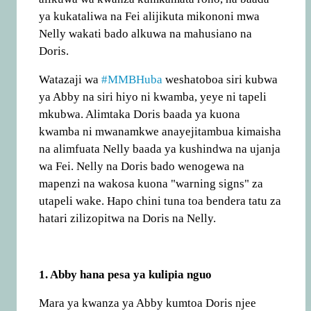
ya kukataliwa na Fei alijikuta mikononi mwa
Nelly wakati bado alkuwa na mahusiano na
Doris.
Watazaji wa
#MMBHuba
weshatoboa siri kubwa
ya Abby na siri hiyo ni kwamba, yeye ni tapeli
mkubwa. Alimtaka Doris baada ya kuona
kwamba ni mwanamkwe anayejitambua kimaisha
na alimfuata Nelly baada ya kushindwa na ujanja
wa Fei. Nelly na Doris bado wenogewa na
mapenzi na wakosa kuona "warning signs" za
utapeli wake. Hapo chini tuna toa bendera tatu za
hatari zilizopitwa na Doris na Nelly.
1. Abby hana pesa ya kulipia nguo
Mara ya kwanza ya Abby kumtoa Doris njee