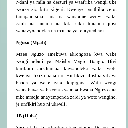
Ndani ya mila na desturi ya waafrika wengi, uke
wenza sio kitu kigeni. Kwenye tamthilia zetu,
tunapambana sana na wanaume wenye wake
zaidi na mmoja na kila siku tunaona jinsi
wanavyoendelea na maisha yako nyumbani.
Nguzo (Mpali)
Mzee Nguzo amekuwa akiongoza kwa wake
wengi ndani ya Maisha Magic Bongo. Hivi
karibuni ameliamua kuwapeleka wake wote
kwenye likizo baharini. Hii likizo iliishia vibaya
baada ya wake zake kupigana. Watu wengi
wamekuwa wakisema kwamba bwana Nguzo ana
mke mmoja anayempenda zaidi ya wote wengine,
je unfikiri huo ni ukweli?
JB (Huba)
Swala lake la ushirikina limemfanya JB awe na