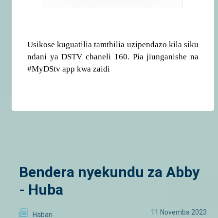
Usikose kuguatilia tamthilia uzipendazo kila siku
ndani ya DSTV chaneli 160. Pia jiunganishe na
#MyDStv app kwa zaidi
Bendera nyekundu za Abby
- Huba
11 Novemba 2023
Habari