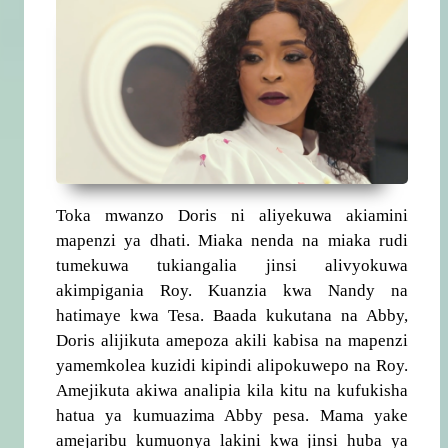
Toka mwanzo Doris ni aliyekuwa akiamini
mapenzi ya dhati. Miaka nenda na miaka rudi
tumekuwa tukiangalia jinsi alivyokuwa
akimpigania Roy. Kuanzia kwa Nandy na
hatimaye kwa Tesa. Baada kukutana na Abby,
Doris alijikuta amepoza akili kabisa na mapenzi
yamemkolea kuzidi kipindi alipokuwepo na Roy.
Amejikuta akiwa analipia kila kitu na kufukisha
hatua ya kumuazima Abby pesa. Mama yake
amejaribu kumuonya lakini kwa jinsi huba ya