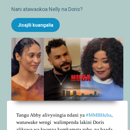
Nani atawaokoa Nelly na Doris?
Jisajili kuangalia
Tangu Abby alivyoingia ndani ya
#MMBHuba
,
wanawake wengi walimpenda lakini Doris
alikuwa wa kwanza kumkamata roho, na baada