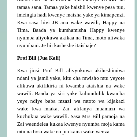
tamaa sana. Tamaa yake haishii kwenye pesa tuu,
imeingia hadi kwenye maisha yake ya kimapenzi.
Kwa sasa hivi JB ana wake wawili, Happy na
Tima. Baada ya kumhamisha Happy kwenye
nyumba aliyokuwa akikaa na Tima, moto uliwaka
nyumbani. Je hii kasheshe itaishaje?
Prof Bill (Jua Kali)
Kwa jinsi Prof Bill alivyokuwa akiheshimiwa
ndani ya jamii yake, kitu cha mwisho mtu yeyote
alikuwa akifikiria ni kwamba ataishia na wake
wawili. Baada ya siri yake kuhundulik kwamba
yeye ndiye baba mzazi wa mtoto wa kijakazi
wake kwa miaka, Zai, alifanya muamuzi wa
kuchukua wake wawili. Sasa Mrs Bill pamoja na
Zai waendelea kukaa kwenye nyumba moja kama
mtu na bosi wake na pia kama wake wenza.