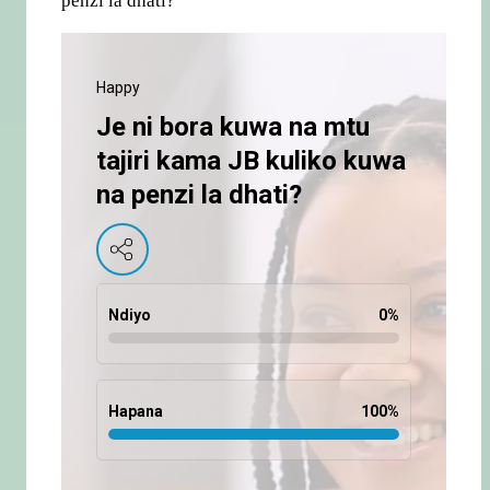
penzi la dhati?
Happy
Je ni bora kuwa na mtu
tajiri kama JB kuliko kuwa
na penzi la dhati?
Ndiyo
0
%
Hapana
100
%