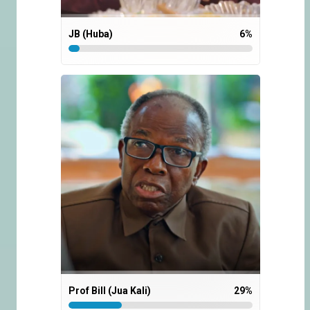
JB (Huba)
6
%
Prof Bill (Jua Kali)
29
%