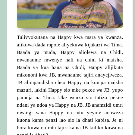
Tulivyokutana na Happy kwa mara ya kwanza,
alikuwa dada mpole aliyekuwa kijakazi wa Tima.
Baada ya muda, Happy aliolewa na Chidi,
mwanaume mwenye hali ua chini ki maisha.
Baada ya kua hana na Chidi, Happy alijikuta
mikononi kwa JB, mwanaume tajiri anayejiweza.
JB alimpandisha cheo Happy na kumpa maisha
mazuri, lakini Happy sio mke pekee wa JB, yupo
pamoja na Tima. Uke wenza sio tatizo pekee
ndani ya ndoa ya Happy na JB. JB anamzidi umri
mwingi sana Happy na mtu yeyote anaweza
kuona kama penzi lao sio la dhati kabisa. Je ni
bora kuwa na mtu tajiri kama JB kuliko kuwa na