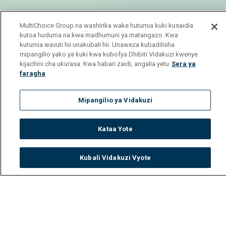
MultiChoice Group na washirika wake hutumia kuki kusaidia
kutoa huduma na kwa madhumuni ya matangazo. Kwa
kutumia wavuti hii unakubali hii. Unaweza kubadilisha
mipangilio yako ya kuki kwa kubofya Dhibiti Vidakuzi kwenye
kijachini cha ukurasa. Kwa habari zaidi, angalia yetu
Sera ya
faragha
Mipangilio ya Vidakuzi
Kataa Yote
Kubali Vidakuzi Vyote
Watch
Buy
TV Guide
Search
Menu