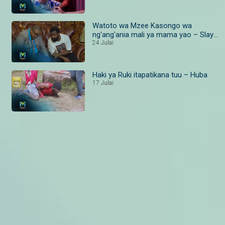
Watoto wa Mzee Kasongo wa
ng'ang'ania mali ya mama yao – Slay
Queen
24 Julai
Haki ya Ruki itapatikana tuu – Huba
17 Julai