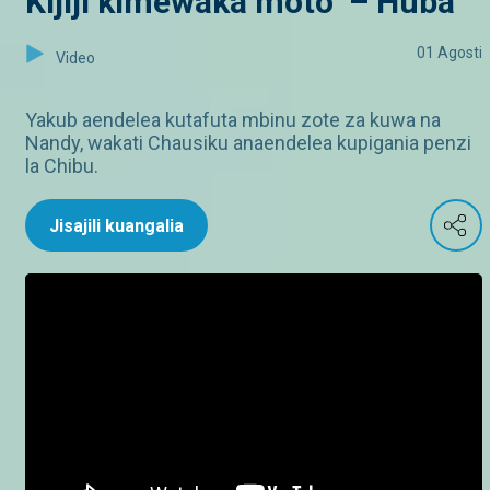
Kijiji kimewaka moto – Huba
01 Agosti
Video
Yakub aendelea kutafuta mbinu zote za kuwa na
Nandy, wakati Chausiku anaendelea kupigania penzi
la Chibu.
Jisajili kuangalia