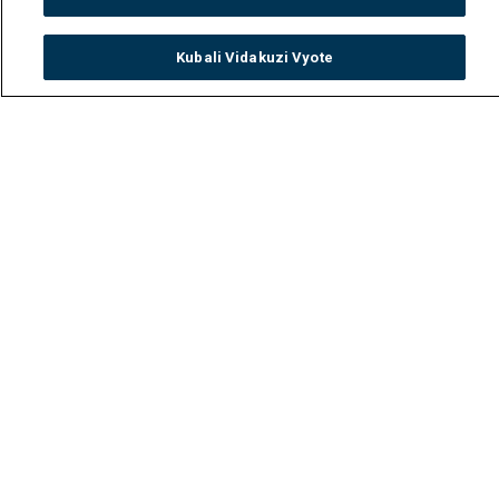
Kubali Vidakuzi Vyote
Watch
Buy
TV Guide
Search
Menu