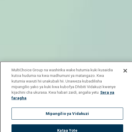
MultiChoice Group na washirika wake hutumia kuki kusaidia
kutoa huduma na kwa madhumuni ya matangazo. Kwa
kutumia wavuti hii unakubali hii. Unaweza kubadilisha
mipangilio yako ya kuki kwa kubofya Dhibiti Vidakuzi kwenye
kijachini cha ukurasa. Kwa habari zaidi, angalia yetu
Sera ya
faragha
Mipangilio ya Vidakuzi
Kataa Yote