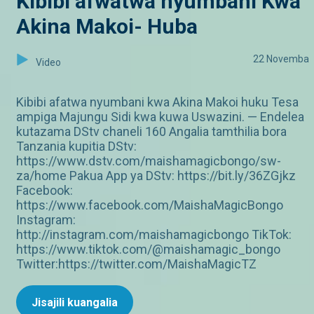
Kibibi afwatwa nyumbani Kwa
Akina Makoi- Huba
22 Novemba
Video
Kibibi afatwa nyumbani kwa Akina Makoi huku Tesa
ampiga Majungu Sidi kwa kuwa Uswazini. — Endelea
kutazama DStv chaneli 160 Angalia tamthilia bora
Tanzania kupitia DStv:
https://www.dstv.com/maishamagicbongo/sw-
za/home Pakua App ya DStv: https://bit.ly/36ZGjkz
Facebook:
https://www.facebook.com/MaishaMagicBongo
Instagram:
http://instagram.com/maishamagicbongo TikTok:
https://www.tiktok.com/@maishamagic_bongo
Twitter:https://twitter.com/MaishaMagicTZ
Jisajili kuangalia