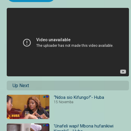
Up Next
“Ndoa sio Kifungo!”- Huba
15 Novemba
'Unafeli wapi! Mbona hufanikiwi