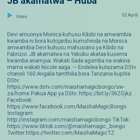
JB akamatwa – Huba
02 Aprili
Video
Devi amuonya Monica kuhusu Kibibi na amwambia
kwamba ni bora kutojaribu kumshinda na Monica
amwambia Devi kuhusu mahusiano ya Kibibi na
Fabrizio. JB akamatwa na Yakubu akataa kusema
kwamba anamjua. Wakati Sada agomba na wakina
mama wakati Nicole aaga. — Endelea kutazama DStv
chaneli 160 Angalia tamthilia bora Tanzania kupitia
DStv:
https://www.dstv.com/maishamagicbongo/sw-
za/home Pakua App ya DStv: https://bit.ly/36ZGjkz
Facebook:
https://www.facebook.com/MaishaMagicBongo
Instagram:
http://instagram.com/maishamagicbongo TikTok:
https://www.tiktok.com/@maishamagic_bongo
Twitter:https://twitter.com/MaishaMagicTZ