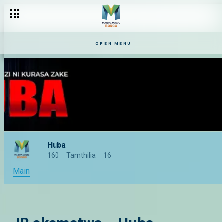
OPEN MENU
Huba
160
Tamthilia
16
Main