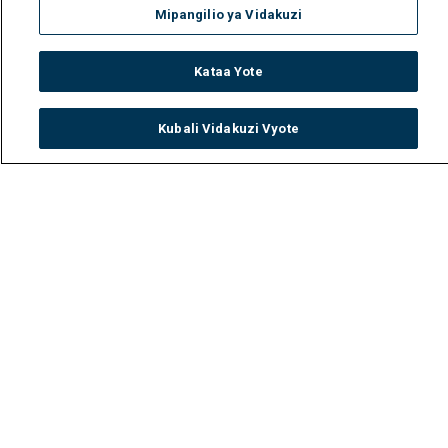
Mipangilio ya Vidakuzi
Kataa Yote
Kubali Vidakuzi Vyote
Watch
Buy
TV Guide
Search
Menu