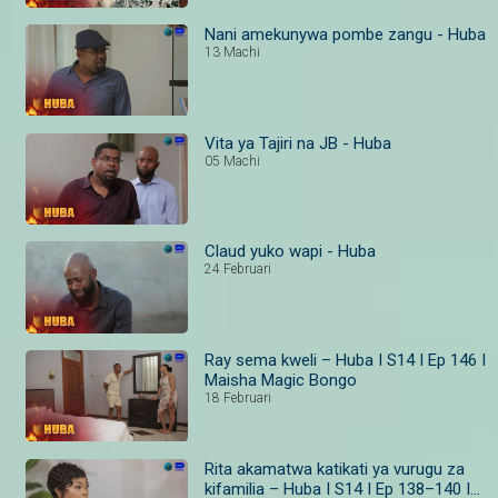
Nani amekunywa pombe zangu - Huba
13 Machi
Vita ya Tajiri na JB - Huba
05 Machi
Claud yuko wapi - Huba
24 Februari
Ray sema kweli – Huba I S14 I Ep 146 I
Maisha Magic Bongo
18 Februari
Rita akamatwa katikati ya vurugu za
kifamilia – Huba I S14 I Ep 138–140 I