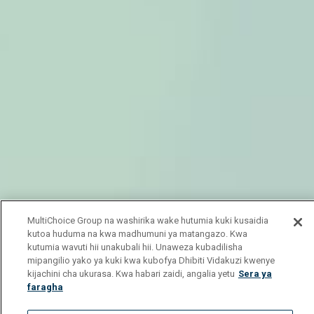
MultiChoice Group na washirika wake hutumia kuki kusaidia
kutoa huduma na kwa madhumuni ya matangazo. Kwa
kutumia wavuti hii unakubali hii. Unaweza kubadilisha
mipangilio yako ya kuki kwa kubofya Dhibiti Vidakuzi kwenye
kijachini cha ukurasa. Kwa habari zaidi, angalia yetu
Sera ya
faragha