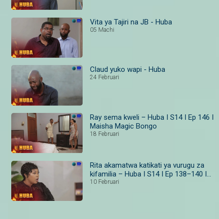
Vita ya Tajiri na JB - Huba
05 Machi
Claud yuko wapi - Huba
24 Februari
Ray sema kweli – Huba I S14 I Ep 146 I
Maisha Magic Bongo
18 Februari
Rita akamatwa katikati ya vurugu za
kifamilia – Huba I S14 I Ep 138–140 I
Maisha Magic
10 Februari