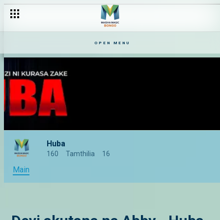
OPEN MENU
Huba
160
Tamthilia
16
Main