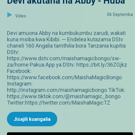
Devi akutana na Abby - Huba
06 Septemba
Video
Devi amuona Abby na kumbukumbu zarudi, wakati
kuna msiba kwa Kibibi. — Endelea kutazama DStv
chaneli 160 Angalia tamthilia bora Tanzania kupitia
DStv:
https://www.dstv.com/maishamagicbongo/sw-
za/home Pakua App ya DStv: https://bit.ly/36ZGjkz
Facebook:
https://www.facebook.com/MaishaMagicBongo
Instagram:
http://instagram.com/maishamagicbongo TikTok:
https://www.tiktok.com/@maishamagic_bongo
Twitter:https://twitter.com/MaishaMagicTZ
Jisajili kuangalia