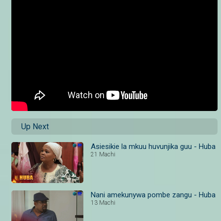
Up Next
Asiesikie la mkuu huvunjika guu - Huba
21 Machi
Nani amekunywa pombe zangu - Huba
13 Machi