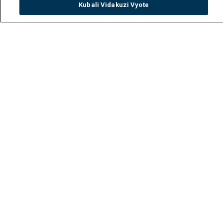
Kubali Vidakuzi Vyote
Watch
Buy
TV Guide
Search
Menu