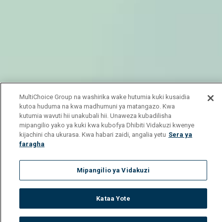
MultiChoice Group na washirika wake hutumia kuki kusaidia
kutoa huduma na kwa madhumuni ya matangazo. Kwa
kutumia wavuti hii unakubali hii. Unaweza kubadilisha
mipangilio yako ya kuki kwa kubofya Dhibiti Vidakuzi kwenye
kijachini cha ukurasa. Kwa habari zaidi, angalia yetu
Sera ya
faragha
Mipangilio ya Vidakuzi
Kataa Yote