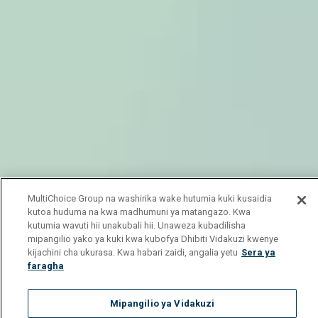
MultiChoice Group na washirika wake hutumia kuki kusaidia
kutoa huduma na kwa madhumuni ya matangazo. Kwa
kutumia wavuti hii unakubali hii. Unaweza kubadilisha
mipangilio yako ya kuki kwa kubofya Dhibiti Vidakuzi kwenye
kijachini cha ukurasa. Kwa habari zaidi, angalia yetu
Sera ya
faragha
Mipangilio ya Vidakuzi