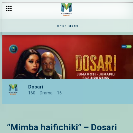
Apollo yupo kwenye matatizo – Dosari
OPEN MENU
Dosari
160
Drama
16
“Mimba haifichiki” – Dosari