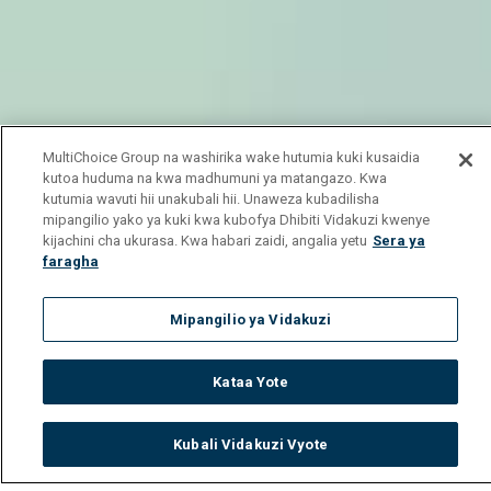
MultiChoice Group na washirika wake hutumia kuki kusaidia
kutoa huduma na kwa madhumuni ya matangazo. Kwa
kutumia wavuti hii unakubali hii. Unaweza kubadilisha
mipangilio yako ya kuki kwa kubofya Dhibiti Vidakuzi kwenye
kijachini cha ukurasa. Kwa habari zaidi, angalia yetu
Sera ya
faragha
Mipangilio ya Vidakuzi
Kataa Yote
Kubali Vidakuzi Vyote
Watch
Buy
TV Guide
Search
Menu