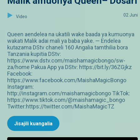
Malik amuonya Queen– Dosari
02 Juni
Video
Queen aendelea na ukatili wake baada ya kumuonya
wakati Malik adai mali ya baba yake. — Endelea
kutazama DStv chaneli 160 Angalia tamthilia bora
Tanzania kupitia DStv:
https://www.dstv.com/maishamagicbongo/sw-
za/home Pakua App ya DStv: https://bit.ly/36ZGjkz
Facebook:
https://www.facebook.com/MaishaMagicBongo
Instagram:
http://instagram.com/maishamagicbongo TikTok:
https://www.tiktok.com/@maishamagic_bongo
Twitter:https://twitter.com/MaishaMagicTZ
Jisajili kuangalia