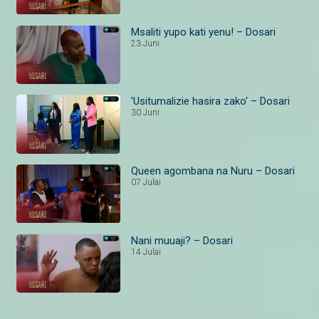
Msaliti yupo kati yenu! – Dosari
23 Juni
'Usitumalizie hasira zako' – Dosari
30 Juni
Queen agombana na Nuru – Dosari
07 Julai
Nani muuaji? – Dosari
14 Julai