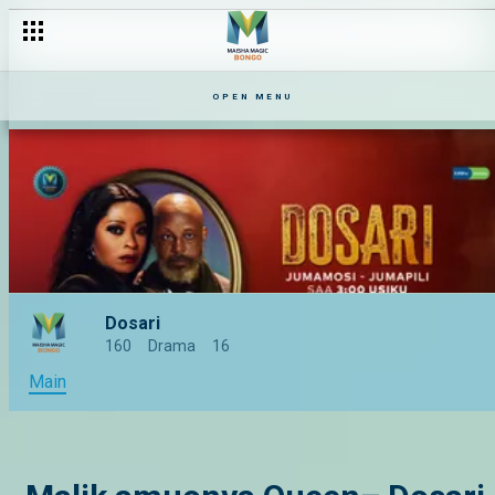
OPEN MENU
Dosari
160
Drama
16
Main