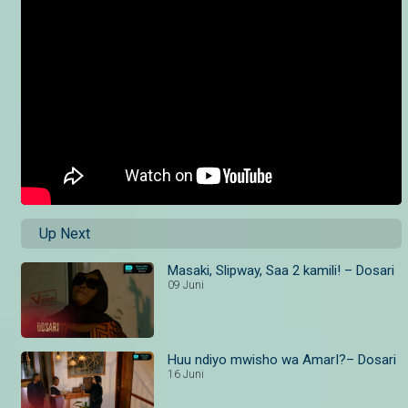
Up Next
Masaki, Slipway, Saa 2 kamili! – Dosari
09 Juni
Huu ndiyo mwisho wa AmarI?– Dosari
16 Juni