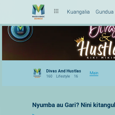
Kuangalia
Gundua
Divas And Hustlas
Main
160
Lifestyle
16
Nyumba au Gari? Nini kitangul