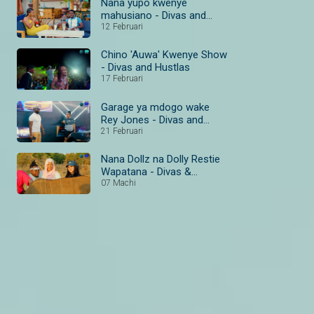
Nana yupo kwenye
mahusiano - Divas and
Hustlas
12 Februari
Chino 'Auwa' Kwenye Show
- Divas and Hustlas
17 Februari
Garage ya mdogo wake
Rey Jones - Divas and
Hustlas
21 Februari
Nana Dollz na Dolly Restie
Wapatana - Divas &
Hustlas
07 Machi