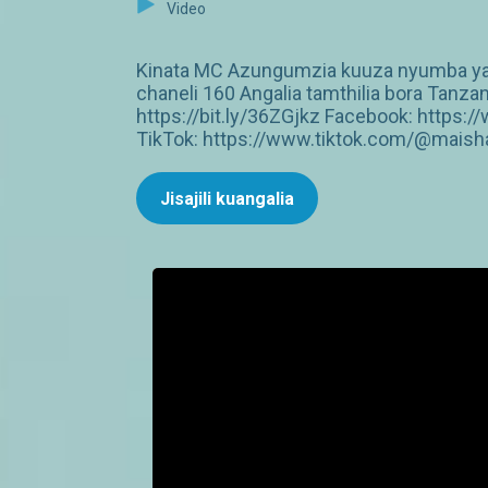
Video
Kinata MC Azungumzia kuuza nyumba yak
chaneli 160 Angalia tamthilia bora Tan
https://bit.ly/36ZGjkz Facebook: http
TikTok: https://www.tiktok.com/@maish
Jisajili kuangalia