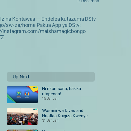
12 Decemba
lz na Kontawaa — Endelea kutazama DStv
ngo/sw-za/home Pakua App ya DStv:
p://instagram.com/maishamagicbongo
TZ
Up Next
Ni nzuri sana, hakika
utapenda!
15 Januari
Wasanii wa Divas and
Hustlas Kuigiza Kwenye
Short Film-Divas and
31 Januari
Hustlas