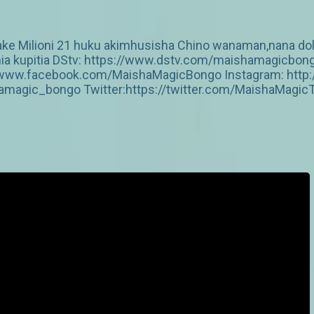
e Milioni 21 huku akimhusisha Chino wanaman,nana dol
zania kupitia DStv: https://www.dstv.com/maishamagicbo
s://www.facebook.com/MaishaMagicBongo Instagram: htt
amagic_bongo Twitter:https://twitter.com/MaishaMagic