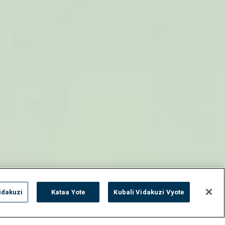
idakuzi
Kataa Yote
Kubali Vidakuzi Vyote