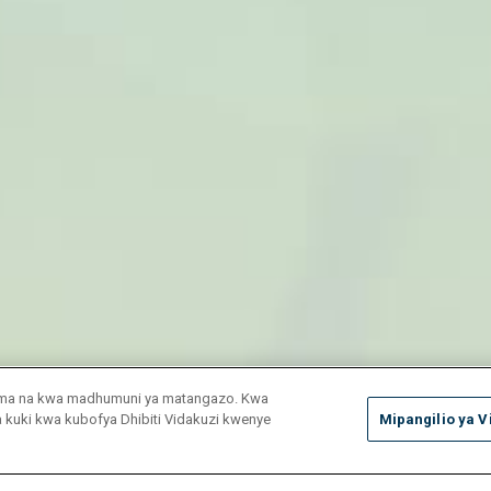
duma na kwa madhumuni ya matangazo. Kwa
ya kuki kwa kubofya Dhibiti Vidakuzi kwenye
Mipangilio ya V