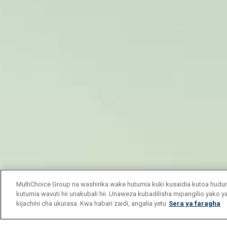
MultiChoice Group na washirika wake hutumia kuki kusaidia kutoa hu
kutumia wavuti hii unakubali hii. Unaweza kubadilisha mipangilio yako 
kijachini cha ukurasa. Kwa habari zaidi, angalia yetu
Sera ya faragha