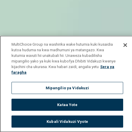
MultiChoice Group na washirika wake hutumia kuki kusaidia
kutoa huduma na kwa madhumuni ya matangazo. Kwa
kutumia wavuti hii unakubali hii. Unaweza kubadilisha
mipangilio yako ya kuki kwa kubofya Dhibiti Vidakuzi kwenye
kijachini cha ukurasa. Kwa habari zaidi, angalia yetu
Sera ya
faragha
Mipangilio ya Vidakuzi
Kataa Yote
Kubali Vidakuzi Vyote
Watch
Buy
TV Guide
Search
Menu