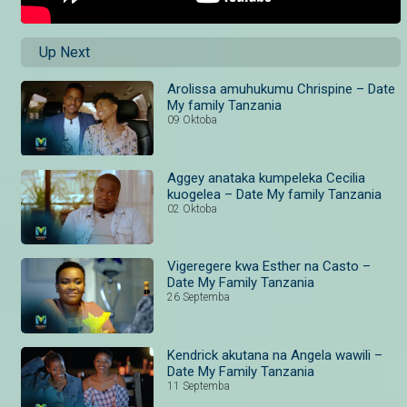
Up Next
Arolissa amuhukumu Chrispine – Date
My family Tanzania
09 Oktoba
Aggey anataka kumpeleka Cecilia
kuogelea – Date My family Tanzania
02 Oktoba
Vigeregere kwa Esther na Casto –
Date My Family Tanzania
26 Septemba
Kendrick akutana na Angela wawili –
Date My Family Tanzania
11 Septemba