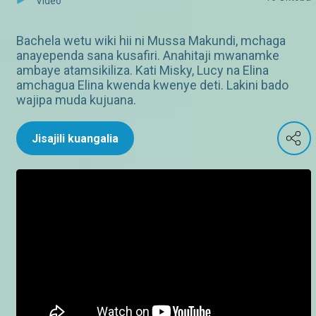
Video
Bachela wetu wiki hii ni Mussa Makundi, mchaga
anayependa sana kusafiri. Anahitaji mwanamke
ambaye atamsikiliza. Kati Misky, Lucy na Elina
amchagua Elina kwenda kwenye deti. Lakini bado
wajipa muda kujuana.
Jisajili kuangalia