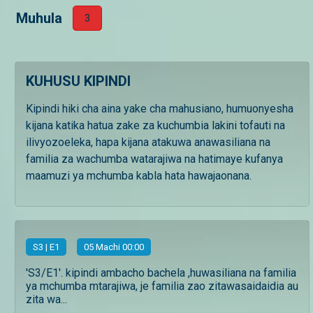
Muhula
3
KUHUSU KIPINDI
Kipindi hiki cha aina yake cha mahusiano, humuonyesha
kijana katika hatua zake za kuchumbia lakini tofauti na
ilivyozoeleka, hapa kijana atakuwa anawasiliana na
familia za wachumba watarajiwa na hatimaye kufanya
maamuzi ya mchumba kabla hata hawajaonana.
S
3
| E1
05 Machi 00:00
'S3/E1'. kipindi ambacho bachela ,huwasiliana na familia
ya mchumba mtarajiwa, je familia zao zitawasaidaidia au
zita wa...