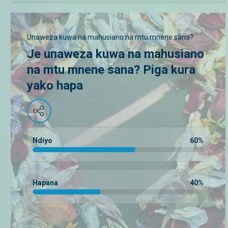
Unaweza kuwa na mahusiano na mtu mnene sana?
Je unaweza kuwa na mahusiano
na mtu mnene sana? Piga kura
yako hapa
Ndiyo
60
%
Hapana
40
%