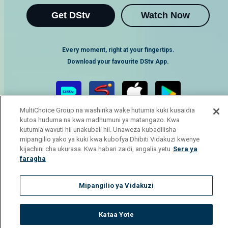
Get DStv
Watch Now
Every moment, right at your fingertips.
Download your favourite DStv App.
MultiChoice Group na washirika wake hutumia kuki kusaidia
kutoa huduma na kwa madhumuni ya matangazo. Kwa
kutumia wavuti hii unakubali hii. Unaweza kubadilisha
mipangilio yako ya kuki kwa kubofya Dhibiti Vidakuzi kwenye
kijachini cha ukurasa. Kwa habari zaidi, angalia yetu
Sera ya
faragha
MultiChoice Website
Terms of Use
Privacy Notice
Responsible Disclosure Policy
Copyright
Careers
Mipangilio ya Vidakuzi
Manage Cookies
© 2025 MultiChoice Africa Holdings BV. All rights reserved
Kataa Yote