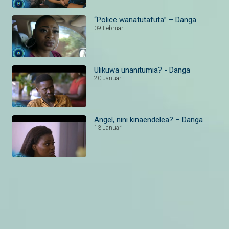
“Police wanatutafuta” – Danga
09 Februari
Ulikuwa unanitumia? - Danga
20 Januari
Angel, nini kinaendelea? – Danga
13 Januari