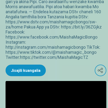
gari ya akina Pipi. Caro awataarifu wenzake kwamba
Morris anawafuatilia. Pipi atoa habari kwamba Mo
anatafutwa. — Endelea kutazama DStv chaneli 160
Angalia tamthilia bora Tanzania kupitia DStv:
https://www.dstv.com/maishamagicbongo/sw-
za/home Pakua App ya DStv: https://bit.ly/36ZGjkz
Facebook:
https://www.facebook.com/MaishaMagicBongo
Instagram:
http://instagram.com/maishamagicbongo TikTok:
https://www.tiktok.com/@maishamagic_bongo
Twitter:https://twitter.com/MaishaMagicTZ
Jisajili kuangalia