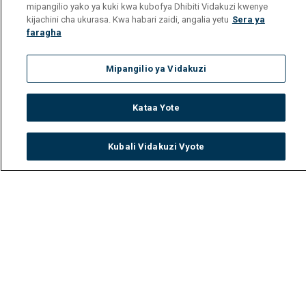
mipangilio yako ya kuki kwa kubofya Dhibiti Vidakuzi kwenye
kijachini cha ukurasa. Kwa habari zaidi, angalia yetu
Sera ya
faragha
Mipangilio ya Vidakuzi
Kataa Yote
Kubali Vidakuzi Vyote
Watch
Buy
TV Guide
Search
Menu