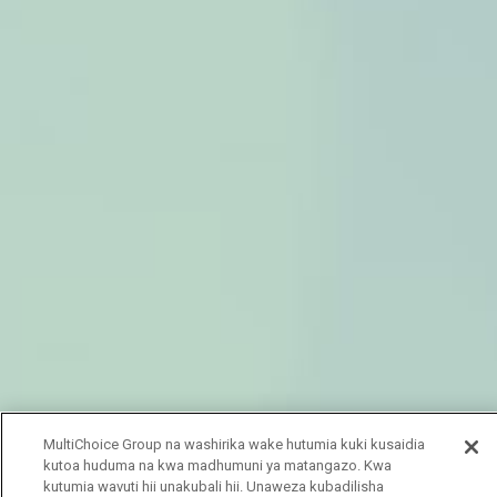
MultiChoice Group na washirika wake hutumia kuki kusaidia
kutoa huduma na kwa madhumuni ya matangazo. Kwa
kutumia wavuti hii unakubali hii. Unaweza kubadilisha