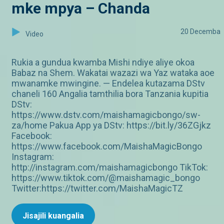
mke mpya – Chanda
20 Decemba
Video
Rukia a gundua kwamba Mishi ndiye aliye okoa
Babaz na Shem. Wakatai wazazi wa Yaz wataka aoe
mwanamke mwingine. — Endelea kutazama DStv
chaneli 160 Angalia tamthilia bora Tanzania kupitia
DStv:
https://www.dstv.com/maishamagicbongo/sw-
za/home Pakua App ya DStv: https://bit.ly/36ZGjkz
Facebook:
https://www.facebook.com/MaishaMagicBongo
Instagram:
http://instagram.com/maishamagicbongo TikTok:
https://www.tiktok.com/@maishamagic_bongo
Twitter:https://twitter.com/MaishaMagicTZ
Jisajili kuangalia