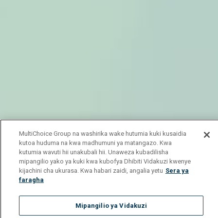
MultiChoice Group na washirika wake hutumia kuki kusaidia
kutoa huduma na kwa madhumuni ya matangazo. Kwa
kutumia wavuti hii unakubali hii. Unaweza kubadilisha
mipangilio yako ya kuki kwa kubofya Dhibiti Vidakuzi kwenye
kijachini cha ukurasa. Kwa habari zaidi, angalia yetu
Sera ya
faragha
Mipangilio ya Vidakuzi