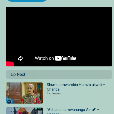
Up Next
Shumu amwambia Hamza ukweli –
Chanda
17 Januari
“Achana na mwanangu Azra!” –