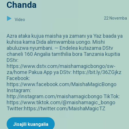
Chanda
22 Novemba
Video
Azra ataka kujua maisha ya zamanı ya Yaz baada ya
kuhisa kama Dida alimwambia uongo. Mishi
abuluzwa nyumbani. — Endelea kutazama DStv
chaneli 160 Angalia tamthilia bora Tanzania kupitia
DStv:
https://www.dstv.com/maishamagicbongo/sw-
za/home Pakua App ya DStv: https://bit.ly/36ZGjkz
Facebook:
https://www.facebook.com/MaishaMagicBongo
Instagram:
http://instagram.com/maishamagicbongo TikTok:
https://www.tiktok.com/@maishamagic_bongo
Twitter:https://twitter.com/MaishaMagicTZ
Jisajili kuangalia