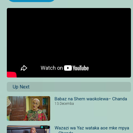
Up Next
Babaz na Shem waokolewa– Chanda
13 Decemba
Wazazi wa Yaz wataka aoe mke mpya