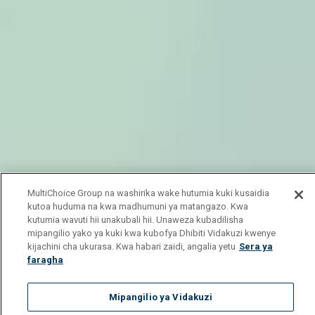
MultiChoice Group na washirika wake hutumia kuki kusaidia
kutoa huduma na kwa madhumuni ya matangazo. Kwa
kutumia wavuti hii unakubali hii. Unaweza kubadilisha
mipangilio yako ya kuki kwa kubofya Dhibiti Vidakuzi kwenye
kijachini cha ukurasa. Kwa habari zaidi, angalia yetu
Sera ya
faragha
Mipangilio ya Vidakuzi