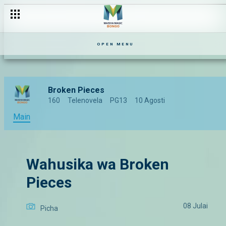
OPEN MENU
Broken Pieces
160
Telenovela
PG13
10 Agosti
Main
Wahusika wa Broken
Pieces
08 Julai
Picha