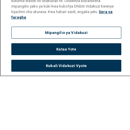
kutumia wavuti hii unakubali hii. Unaweza kubadilisha
Get DStv
Self-service MyGOtv
mipangilio yako ya kuki kwa kubofya Dhibiti Vidakuzi kwenye
kijachini cha ukurasa. Kwa habari zaidi, angalia yetu
Sera ya
faragha
Mipangilio ya Vidakuzi
Get DStv
Watch Now
Kataa Yote
Every moment, right at your fingertips.
Download your favourite DStv App.
Kubali Vidakuzi Vyote
Watch
Buy
TV Guide
Search
Menu
MultiChoice Website
Terms of Use
Privacy Notice