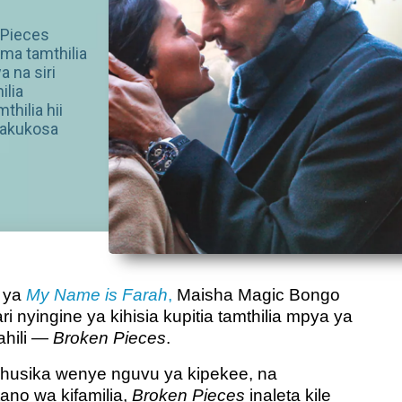
 Pieces
ma tamthilia
a na siri
ilia
thilia hii
jakukosa
 ya
My Name is Farah
,
Maisha Magic Bongo
 nyingine ya kihisia kupitia tamthilia mpya ya
wahili —
Broken Pieces
.
ahusika wenye nguvu ya kipekee, na
no wa kifamilia,
Broken Pieces
inaleta kile