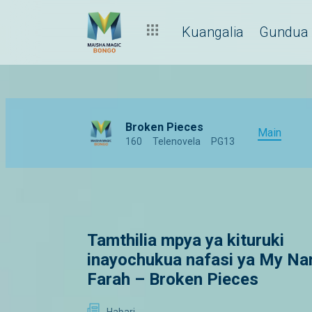
Kuangalia
Gundua
Broken Pieces
Main
160
Telenovela
PG13
Tamthilia mpya ya kituruki
inayochukua nafasi ya My Na
Farah – Broken Pieces