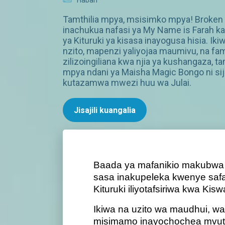
Habari
Tamthilia mpya, msisimko mpya! Broken
inachukua nafasi ya My Name is Farah ka
ya Kituruki ya kisasa inayogusa hisia. Ikiw
nzito, mapenzi yaliyojaa maumivu, na fam
zilizoingiliana kwa njia ya kushangaza, tam
mpya ndani ya Maisha Magic Bongo ni si
kutazamwa mwezi huu wa Julai.
Jisajili kuangalia
Baada ya mafanikio makubwa
sasa inakupeleka kwenye safari
Kituruki iliyotafsiriwa kwa Kis
Ikiwa na uzito wa maudhui, w
misimamo inayochochea mvuta