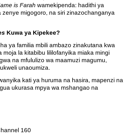
ame is Farah
wamekipenda: hadithi ya
lia zenye migogoro, na siri zinazochanganya
es
Kuwa ya Kipekee?
ha ya familia mbili ambazo zinakutana kwa
moja la kitabibu lililofanyika miaka mingi
rugwa na mfululizo wa maamuzi magumu,
ukweli unaoumiza.
wanyika kati ya huruma na hasira, mapenzi na
ifungua ukurasa mpya wa mshangao na
Channel 160