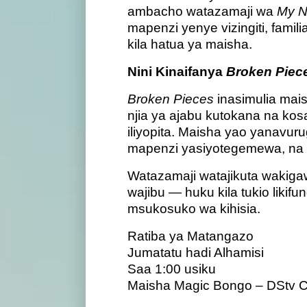
ambacho watazamaji wa
My N
mapenzi yenye vizingiti, fami
kila hatua ya maisha.
Nini Kinaifanya
Broken Piec
Broken Pieces
inasimulia mais
njia ya ajabu kutokana na kosa 
iliyopita. Maisha yao yanavu
mapenzi yasiyotegemewa, na 
Watazamaji watajikuta wakiga
wajibu — huku kila tukio lik
msukosuko wa kihisia.
Ratiba ya Matangazo
Jumatatu hadi Alhamisi
Saa 1:00 usiku
Maisha Magic Bongo – DStv 