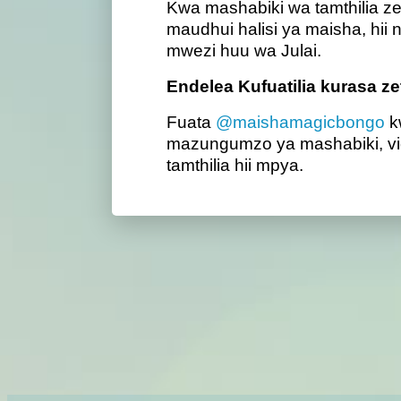
Kwa mashabiki wa tamthilia zen
maudhui halisi ya maisha, hii
mwezi huu wa Julai.
Endelea Kufuatilia kurasa ze
Fuata
@maishamagicbongo
k
mazungumzo ya mashabiki, vide
tamthilia hii mpya.