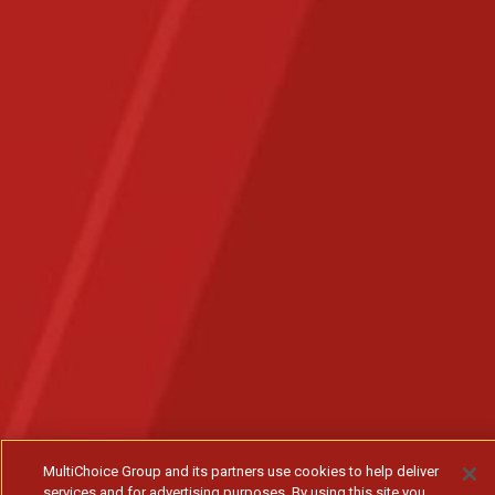
MultiChoice Group and its partners use cookies to help deliver
services and for advertising purposes. By using this site you