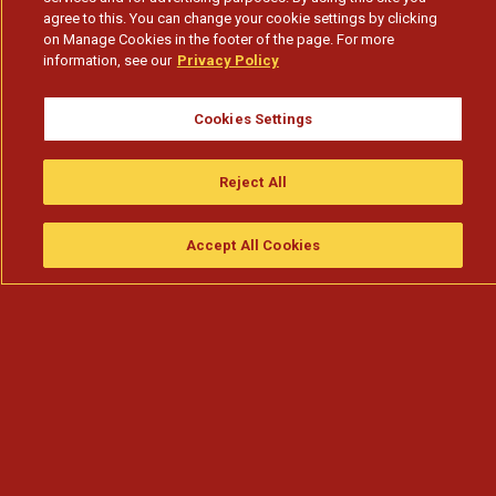
agree to this. You can change your cookie settings by clicking
on Manage Cookies in the footer of the page. For more
information, see our
Privacy Policy
Cookies Settings
Reject All
Accept All Cookies
Assistir
Compre
guia da tv
Search
Menu