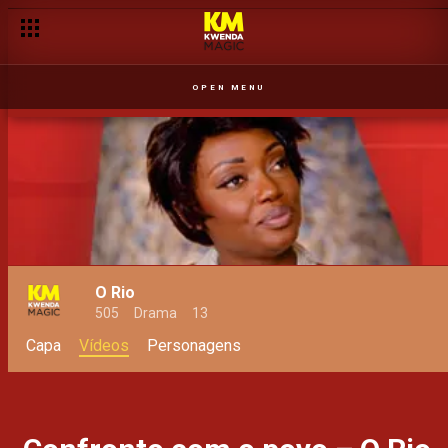
Alusivo ao episódio 200: Jogo Sim/Não – O Rio
OPEN MENU
O Rio
505
Drama
13
Capa
Vídeos
Personagens