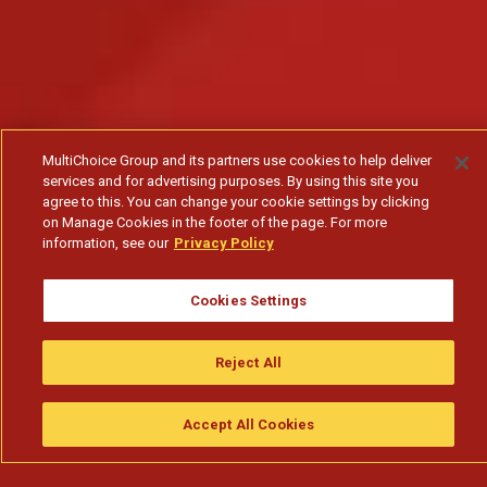
MultiChoice Group and its partners use cookies to help deliver
services and for advertising purposes. By using this site you
agree to this. You can change your cookie settings by clicking
on Manage Cookies in the footer of the page. For more
information, see our
Privacy Policy
Cookies Settings
Reject All
Accept All Cookies
Assistir
Compre
guia da tv
Search
Menu