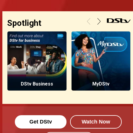
Spotlight
DStv Business
MyDStv
Get DStv
Watch Now