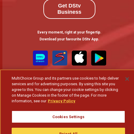
Get DStv
Business
Every moment, right at your fingertip.
Download your favourite DStv App.
MultiChoice Group and its partners use cookies to help deliver
services and for advertising purposes. By using this site you
agree to this. You can change your cookie settings by clicking
on Manage Cookies in the footer of the page. For more
information, see our
Privacy Policy
MultiChoice Website
Terms of Use
Privacy & Cookie Notice
Responsible Disclosure Policy
Copyright
Careers
Gerir Cookies
Cookies Settings
© 2025 MultiChoice Africa Holdings BV. All rights reserved
Reject All