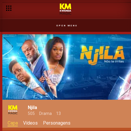
OPEN MENU
Njila
505
Drama
13
Capa
Vídeos
Personagens