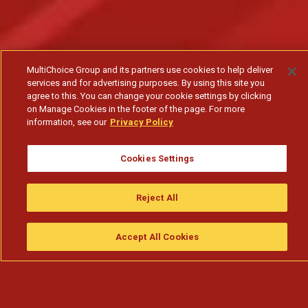
MultiChoice Group and its partners use cookies to help deliver
services and for advertising purposes. By using this site you
agree to this. You can change your cookie settings by clicking
on Manage Cookies in the footer of the page. For more
information, see our
Privacy Policy
Cookies Settings
Reject All
Accept All Cookies
Assistir
Compre
guia da tv
Search
Menu