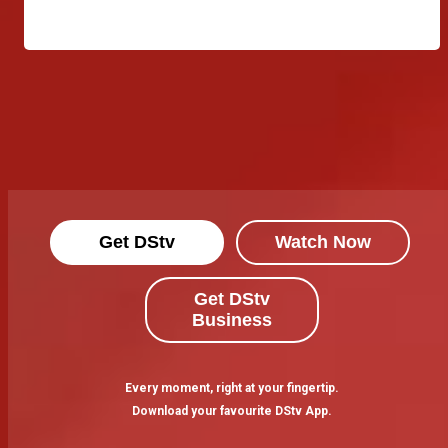
Get DStv
Watch Now
Get DStv
Business
Every moment, right at your fingertip.
Download your favourite DStv App.