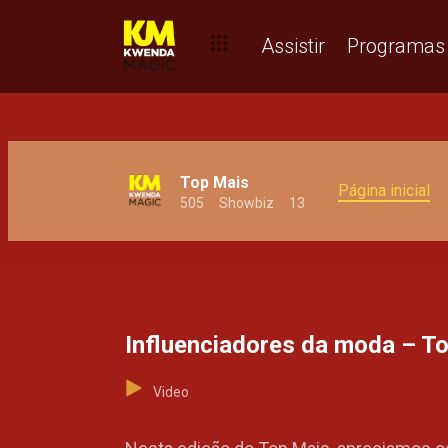
Assistir
Programas
Top Mais
Página inicial
505
Showbiz
13
Influenciadores da moda – T
Video