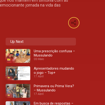
, que nos mantêm em sintonia com as
emocionante jornada na vida das
Up Next
Uma prescrição confusa –
Mussulando
03 Maio
Apresentadores mudando
o jogo – Top+
17 Abril
Primavera ou Prima Vera?
– Mussulando
17 Abril
Em busca de respostas –