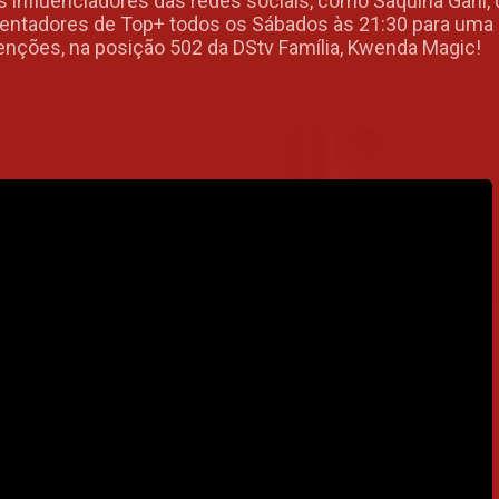
s influenciadores das redes sociais, como Saquina Gani
sentadores de Top+ todos os Sábados às 21:30 para uma 
enções, na posição 502 da DStv Família, Kwenda Magic!