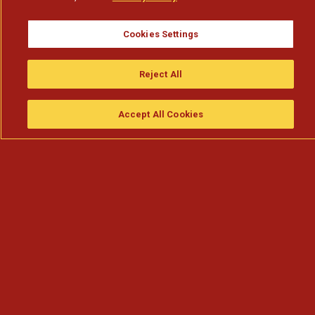
Cookies Settings
Reject All
Accept All Cookies
Assistir
Compre
guia da tv
Search
Menu