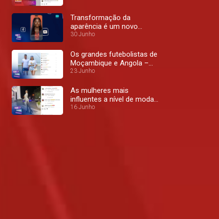
Transformação da
aparência é um novo
fenómeno – Top Mais
30 Junho
Os grandes futebolistas de
Moçambique e Angola –
Top Mais
23 Junho
As mulheres mais
influentes a nível de moda
– Top Mais
16 Junho