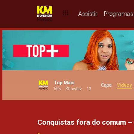
Motivadores sensacionais – Top+
Assistir
Programas
Top Mais
Capa
Vídeos
505
Showbiz
13
Conquistas fora do comum –