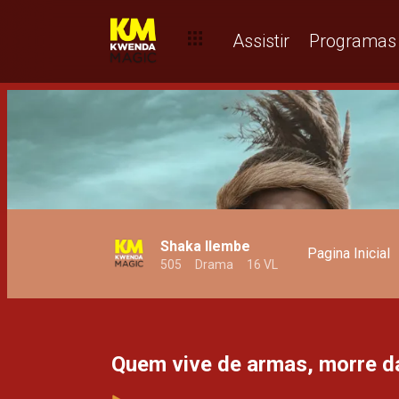
ultimatos do Nvula!– Njila
Assistir
Programas
Shaka Ilembe
Pagina Inicial
505
Drama
16 VL
Quem vive de armas, morre 