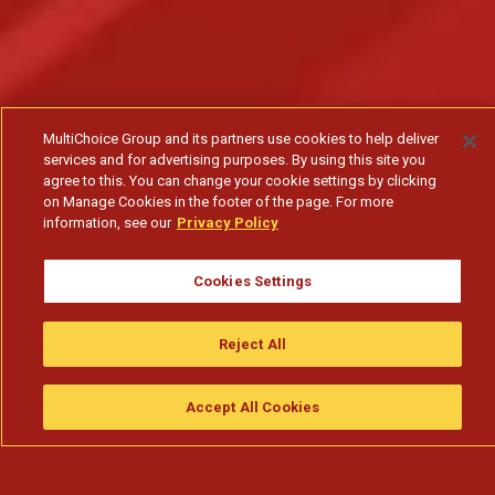
MultiChoice Group and its partners use cookies to help deliver
services and for advertising purposes. By using this site you
agree to this. You can change your cookie settings by clicking
on Manage Cookies in the footer of the page. For more
information, see our
Privacy Policy
Cookies Settings
Reject All
Accept All Cookies
Assistir
Compre
guia da tv
Search
Menu